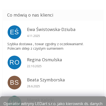
Ewa Świstowska-Dziuba
EŚ
Ocena sklepu to 5 na 5 gwiazdek.
4.11.2025
Szybka dostawa , towar zgodny z oczekiwaniami!.
Polecam sklep z czystym sumieniem
Regina Osmulska
RO
Ocena sklepu to 5 na 5 gwiazdek.
22.10.2025
Beata Szymborska
BS
Ocena sklepu to 5 na 5 gwiazdek.
28.6.2025
Marek Kalicki
MK
Operator witryny LEDart s.r.o. jako kierownik ds. danych
Ocena sklepu to 5 na 5 gwiazdek.