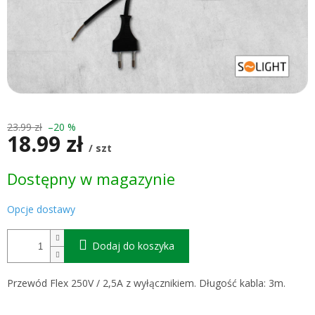
23.99 zł
–20 %
18.99 zł
/ szt
Cena
Dostępny w magazynie
jednostkowa:
Opcje dostawy
Dodaj do koszyka
Przewód Flex 250V / 2,5A z wyłącznikiem. Długość kabla: 3m.