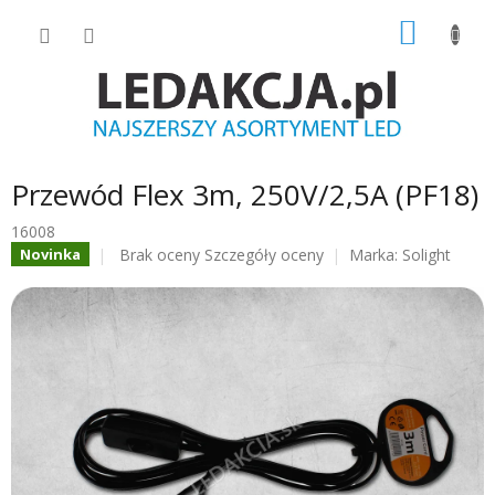
Przejść
KOSZY
do
treści
Przewód Flex 3m, 250V/2,5A (PF18)
16008
Średnia
Brak oceny
Szczegóły oceny
Marka:
Solight
Novinka
ocena
produktu
wynosi
0.0
na
5
gwiazdek.