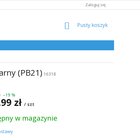
Zaloguj się
KOSZYK
Pusty koszyk
arny (PB21)
16318
ł
–19 %
.99 zł
/ szt
ępny w magazynie
kowa:
ostawy