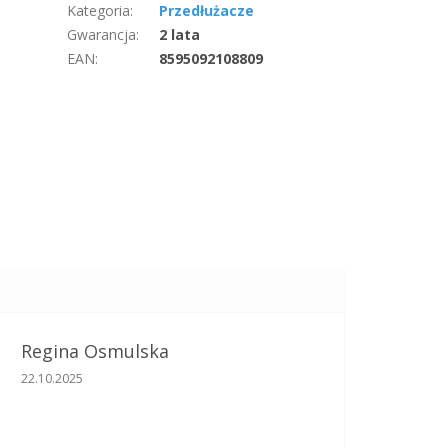
Kategoria
:
Przedłużacze
Gwarancja
:
2 lata
EAN
:
8595092108809
Regina Osmulska
Ocena sklepu to 5 na 5 gwiazdek.
22.10.2025