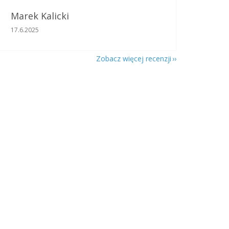
Marek Kalicki
Ocena sklepu to 5 na 5 gwiazdek.
17.6.2025
Zobacz więcej recenzji