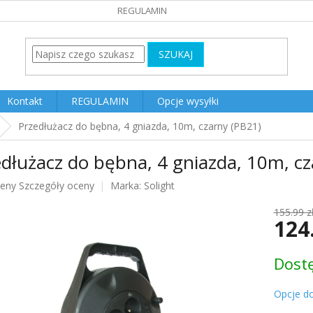
REGULAMIN
SZUKAJ
Kontakt
REGULAMIN
Opcje wysyłki
Przedłużacz do bębna, 4 gniazda, 10m, czarny (PB21)
dłużacz do bębna, 4 gniazda, 10m, cz
ceny
Szczegóły oceny
Marka:
Solight
u
155.99 z
124
Cena
Dost
jednost
k.
Opcje d