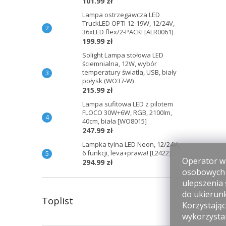
101.99 zł
Lampa ostrzegawcza LED
TruckLED OPTI 12-19W, 12/24V,
36xLED flex/2-PACK! [ALR0061]
199.99 zł
Solight Lampa stołowa LED
ściemnialna, 12W, wybór
temperatury światła, USB, biały
połysk (WO37-W)
215.99 zł
Lampa sufitowa LED z pilotem
FLOCO 30W+6W, RGB, 2100lm,
40cm, biała [WO8015]
247.99 zł
Lampka tylna LED Neon, 12/24V,
6 funkcji, leva+prawa! [L2422]
Operator wi
294.99 zł
osobowych p
ulepszenia 
do ukierun
Toplist
Korzystając
wykorzysta