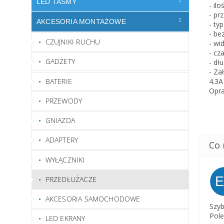
LED TAŚMY
- ilo
- pr
AKCESORIA MONTAŻOWE
- ty
- be
CZUJNIKI RUCHU
- wi
- cz
GADŻETY
- dł
- Za
BATERIE
4.3A
Opr
PRZEWODY
GNIAZDA
ADAPTERY
WYŁĄCZNIKI
PRZEDŁUŻACZE
AKCESORIA SAMOCHODOWE
Szyb
Pole
LED EKRANY