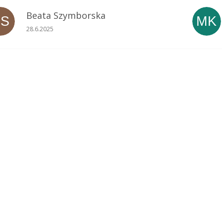
Beata Szymborska
BS
MK
Ocena sklepu to 5 na 5 gwiazdek.
28.6.2025