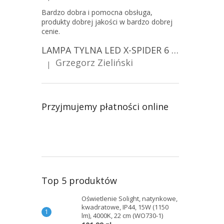
Bardzo dobra i pomocna obsługa,
produkty dobrej jakości w bardzo dobrej
cenie.
LAMPA TYLNA LED X-SPIDER 6 FUNKCJI, R10, R148, R150, IP67, MOCOWANIE NA ŚRUBY [L2425]
Grzegorz Zieliński
|
Ocena produktu to 5 na 5 gwiazdek.
Przyjmujemy płatności online
Top 5 produktów
Oświetlenie Solight, natynkowe,
kwadratowe, IP44, 15W (1150
lm), 4000K, 22 cm (WO730-1)