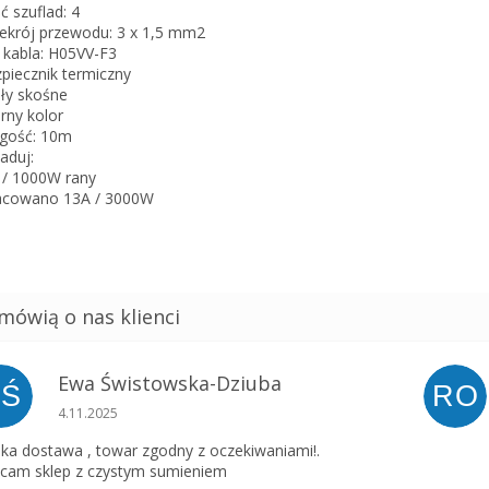
ść szuflad: 4
zekrój przewodu: 3 x 1,5 mm2
p kabla: H05VV-F3
zpiecznik termiczny
dły skośne
arny kolor
ugość: 10m
ładuj:
 / 1000W rany
acowano 13A / 3000W
Ewa Świstowska-Dziuba
EŚ
RO
Ocena sklepu to 5 na 5 gwiazdek.
4.11.2025
ka dostawa , towar zgodny z oczekiwaniami!.
cam sklep z czystym sumieniem