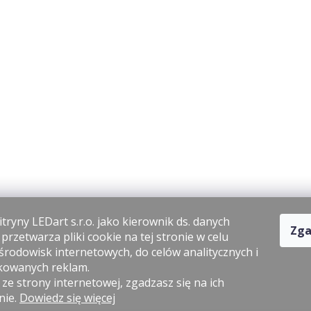
tryny LEDart s.r.o. jako kierownik ds. danych
Zga
rzetwarza pliki cookie na tej stronie w celu
środowisk internetowych, do celów analitycznych i
kowanych reklam.
 ze strony internetowej, zgadzasz się na ich
nie.
Dowiedz się więcej