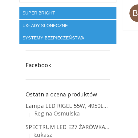
SUPER BRIGHT
UKŁADY SŁONECZNE
SYSTEMY BEZPIECZEŃSTWA
Facebook
Ostatnia ocena produktów
Lampa LED RIGEL 55W, 4950LM, E27, 6500K [WL-10]
Regina Osmulska
|
Ocena produktu to 5 na 5 gwiazdek.
SPECTRUM LED E27 ŻARÓWKA LED 9W, A60/10-PACK!
Łukasz
|
Ocena produktu to 5 na 5 gwiazdek.