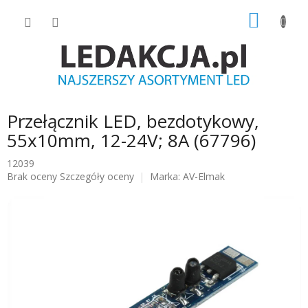
Przejść
KOSZY
do
treści
Przełącznik LED, bezdotykowy,
55x10mm, 12-24V; 8A (67796)
12039
Średnia
Brak oceny
Szczegóły oceny
Marka:
AV-Elmak
ocena
produktu
wynosi
0.0
na
5
gwiazdek.