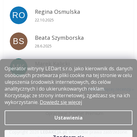
Regina Osmulska
RO
Ocena sklepu to 5 na 5 gwiazdek.
22.10.2025
Beata Szymborska
BS
Ocena sklepu to 5 na 5 gwiazdek.
28.6.2025
Marek Kalicki
MK
Operator witryny LEDart s.r.o. jako kierownik ds. danych
Ocena sklepu to 5 na 5 gwiazdek.
17.6.2025
osobowych przetwarza pliki cookie na tej stronie w celu
ulepszenia środowisk internetowych, do celów
analitycznych i do ukierunkowanych reklam.
Zobacz więcej recenzji
Korzystając ze strony internetowej, zgadzasz się na ich
S
wykorzystanie.
Dowiedz się więcej
t
Opracował Shoptet Premium
o
Ustawienia
p
k
Copyright 2026
LEDAKCJA.pl
. Wszystkie prawa zastrzeżone.
a