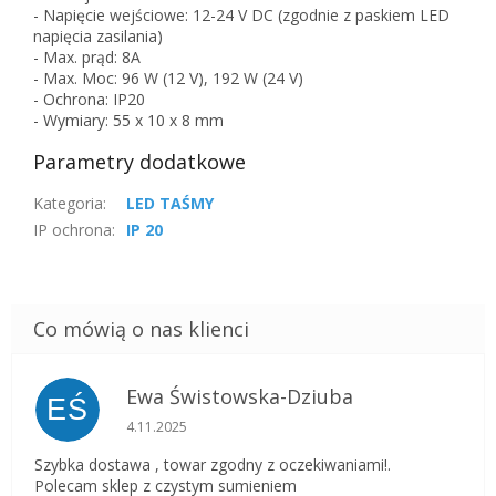
- Napięcie wejściowe: 12-24 V DC (zgodnie z paskiem LED
napięcia zasilania)
- Max. prąd: 8A
- Max. Moc: 96 W (12 V), 192 W (24 V)
- Ochrona: IP20
- Wymiary: 55 x 10 x 8 mm
Parametry dodatkowe
Kategoria
:
LED TAŚMY
IP ochrona
:
IP 20
Ewa Świstowska-Dziuba
EŚ
Ocena sklepu to 5 na 5 gwiazdek.
4.11.2025
Szybka dostawa , towar zgodny z oczekiwaniami!.
Polecam sklep z czystym sumieniem