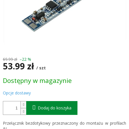
69.99 zł
–22 %
53.99 zł
/ szt
Cena
Dostępny w magazynie
jednostkowa:
Opcje dostawy
Dodaj do koszyka
Przełącznik bezdotykowy przeznaczony do montażu w profilach
AL.