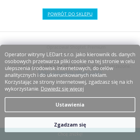
POWRÓT DO SKLEPU
S
t
Opracował Shoptet Premium
o
Operator witryny LEDart s.r.o. jako kierownik ds. danych
p
osobowych przetwarza pliki cookie na tej stronie w celu
k
Copyright 2026
LEDAKCJA.pl
. Wszystkie prawa zastrzeżone.
ulepszenia środowisk internetowych, do celów
a
Edytuj ustawienia plików cookie
analitycznych i do ukierunkowanych reklam.
Korzystając ze strony internetowej, zgadzasz się na ich
wykorzystanie.
Dowiedz się więcej
Ustawienia
Zgadzam się
Chcę zniżkę!