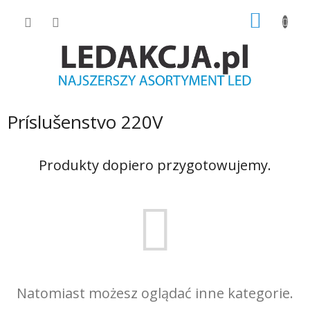
Przejść
KOSZY
do
treści
Príslušenstvo 220V
Produkty dopiero przygotowujemy.
Natomiast możesz oglądać inne kategorie.