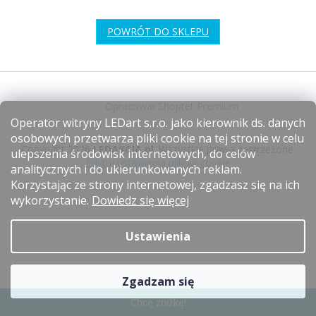
POWRÓT DO SKLEPU
S
t
Opracował Shoptet Premium
o
Operator witryny LEDart s.r.o. jako kierownik ds. danych
p
osobowych przetwarza pliki cookie na tej stronie w celu
k
Copyright 2026
LEDAKCJA.pl
. Wszystkie prawa zastrzeżone.
ulepszenia środowisk internetowych, do celów
a
Edytuj ustawienia plików cookie
analitycznych i do ukierunkowanych reklam.
Korzystając ze strony internetowej, zgadzasz się na ich
wykorzystanie.
Dowiedz się więcej
Ustawienia
Zgadzam się
Chcę zniżkę!