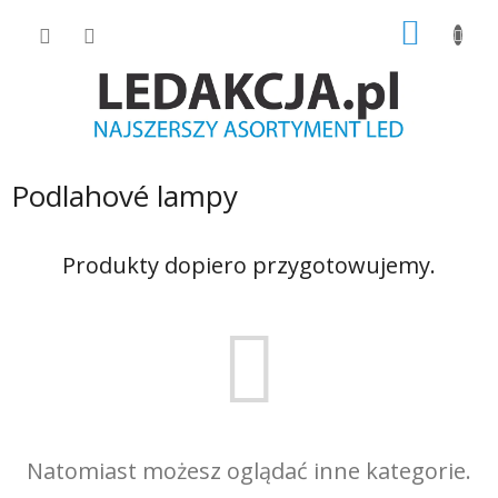
Przejść
KOSZY
do
treści
Podlahové lampy
Produkty dopiero przygotowujemy.
Natomiast możesz oglądać inne kategorie.