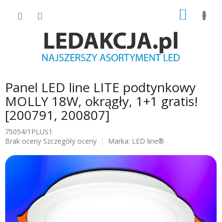
Przejść
KOSZY
do
treści
Panel LED line LITE podtynkowy
MOLLY 18W, okrągły, 1+1 gratis!
[200791, 200807]
75054/1PLUS1
Średnia
Brak oceny
Szczegóły oceny
Marka:
LED line®
ocena
produktu
wynosi
0.0
na
5
gwiazdek.