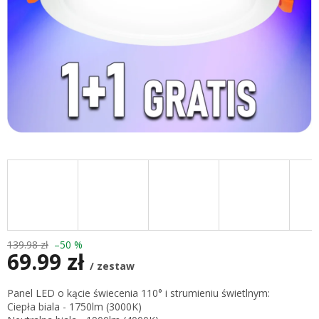
139.98 zł
–50 %
69.99 zł
/ zestaw
Cena
Panel LED o kącie świecenia 110° i strumieniu świetlnym:
jednostkowa:
Ciepła biala - 1750lm (3000K)