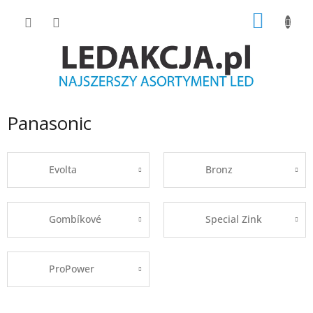
Przejść
KOSZY
do
treści
Panasonic
Evolta
Bronz
Gombíkové
Special Zink
ProPower