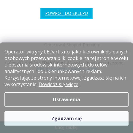
POWRÓT DO SKLEPU
S
t
Opracował Shoptet Premium
o
Operator witryny LEDart s.r.o. jako kierownik ds. danych
p
osobowych przetwarza pliki cookie na tej stronie w celu
k
Copyright 2026
LEDAKCJA.pl
. Wszystkie prawa zastrzeżone.
ulepszenia środowisk internetowych, do celów
a
Edytuj ustawienia plików cookie
analitycznych i do ukierunkowanych reklam.
Korzystając ze strony internetowej, zgadzasz się na ich
wykorzystanie.
Dowiedz się więcej
Ustawienia
Zgadzam się
Chcę zniżkę!