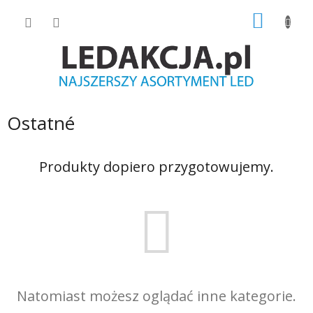
Przejść
KOSZY
do
treści
Ostatné
Produkty dopiero przygotowujemy.
Natomiast możesz oglądać inne kategorie.