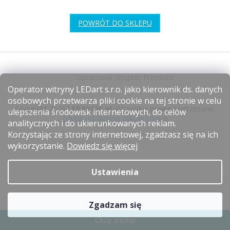
POWRÓT DO SKLEPU
S
t
Opracował Shoptet Premium
o
Operator witryny LEDart s.r.o. jako kierownik ds. danych
p
osobowych przetwarza pliki cookie na tej stronie w celu
k
Copyright 2026
LEDAKCJA.pl
. Wszystkie prawa zastrzeżone.
ulepszenia środowisk internetowych, do celów
a
Edytuj ustawienia plików cookie
analitycznych i do ukierunkowanych reklam.
Korzystając ze strony internetowej, zgadzasz się na ich
wykorzystanie.
Dowiedz się więcej
Ustawienia
Zgadzam się
Chcę zniżkę!