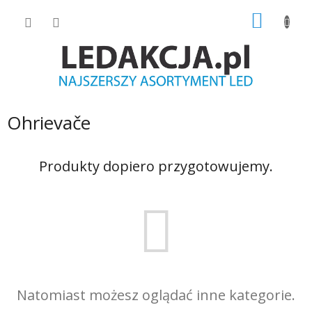
Przejść
KOSZY
do
treści
Ohrievače
Produkty dopiero przygotowujemy.
Natomiast możesz oglądać inne kategorie.