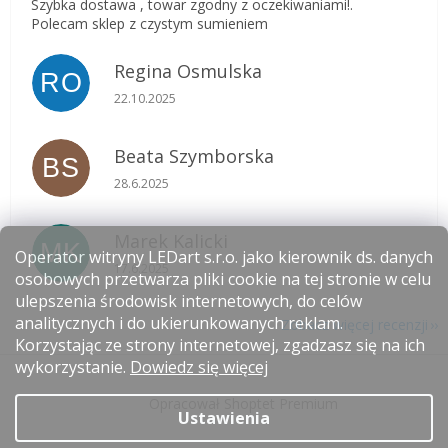
Szybka dostawa , towar zgodny z oczekiwaniami!.
Polecam sklep z czystym sumieniem
Regina Osmulska
RO
Ocena sklepu to 5 na 5 gwiazdek.
22.10.2025
Beata Szymborska
BS
Ocena sklepu to 5 na 5 gwiazdek.
28.6.2025
Marek Kalicki
MK
Operator witryny LEDart s.r.o. jako kierownik ds. danych
Ocena sklepu to 5 na 5 gwiazdek.
17.6.2025
osobowych przetwarza pliki cookie na tej stronie w celu
ulepszenia środowisk internetowych, do celów
analitycznych i do ukierunkowanych reklam.
Zobacz więcej recenzji
Korzystając ze strony internetowej, zgadzasz się na ich
S
wykorzystanie.
Dowiedz się więcej
t
Opracował Shoptet Premium
o
Ustawienia
p