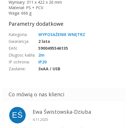
Wymiary: 311 x 422 x 20 mm
Materiał: PS + PCV
Waga: 666 g
Parametry dodatkowe
Kategoria
:
WYPOSAŻENIE WNĘTRZ
Gwarancja
:
2 lata
EAN
:
5900495546135
Dlugosc kabla
:
2m
IP ochrona
:
IP20
Zasilanie
:
3xAA / USB
Ewa Świstowska-Dziuba
EŚ
Ocena sklepu to 5 na 5 gwiazdek.
4.11.2025