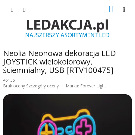
Przejść
KOSZY
do
treści
Neolia Neonowa dekoracja LED
JOYSTICK wielokolorowy,
ściemnialny, USB [RTV100475]
46135
Średnia
Brak oceny
Szczegóły oceny
Marka:
Forever Light
ocena
produktu
wynosi
0.0
na
5
gwiazdek.