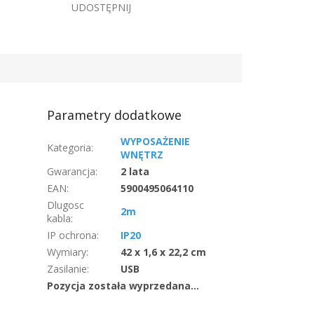
UDOSTĘPNIJ
Parametry dodatkowe
WYPOSAŻENIE
Kategoria
:
WNĘTRZ
Gwarancja
:
2 lata
EAN
:
5900495064110
Dlugosc
2m
kabla
:
IP ochrona
:
IP20
Wymiary
:
42 x 1,6 x 22,2 cm
Zasilanie
:
USB
Pozycja została wyprzedana…