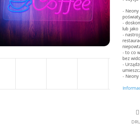
- Neony 
poświaty
- doskon
lub jako
- nastro
restaurac
niepowta
- to co 
bez wido
- Urządz
umieszc
- Neony 
Informa
DR