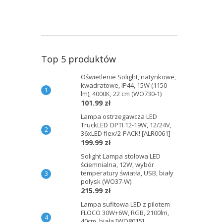
Top 5 produktów
Oświetlenie Solight, natynkowe,
kwadratowe, IP44, 15W (1150
lm), 4000K, 22 cm (WO730-1)
101.99 zł
Lampa ostrzegawcza LED
TruckLED OPTI 12-19W, 12/24V,
36xLED flex/2-PACK! [ALR0061]
199.99 zł
Solight Lampa stołowa LED
ściemnialna, 12W, wybór
temperatury światła, USB, biały
połysk (WO37-W)
215.99 zł
Lampa sufitowa LED z pilotem
FLOCO 30W+6W, RGB, 2100lm,
40cm, biała [WO8015]