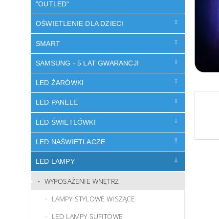
"OUTLED"
OŚWIETLENIE DLA DZIECI
SMART
SAMSUNG - 5 LAT GWARANCJI
LED ŻARÓWKI
LED PANELE
LED ŚWIETLÓWKI
LED NAŚWIETLACZE
LED LAMPY
WYPOSAŻENIE WNĘTRZ
LAMPY STYLOWE WISZĄCE
LED LAMPY SUFITOWE