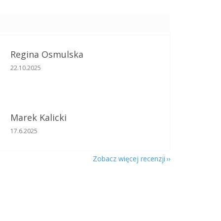
Regina Osmulska
Ocena sklepu to 5 na 5 gwiazdek.
22.10.2025
Marek Kalicki
Ocena sklepu to 5 na 5 gwiazdek.
17.6.2025
Zobacz więcej recenzji