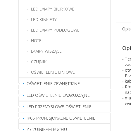
LED LAMPY BIURKOWE
LED KINKIETY
Opis
LED LAMPY PODŁOGOWE
HOTEL
Opi
LAMPY WISZĄCE
- Te
CZUJNIK
- za
- ot
OŚWIETLENIE LINIOWE
- Pr
- ka
OŚWIETLENIE ZEWNĘTRZNE
- Ró
- na
LED OŚWIETLENIE EWAKUACYJNE
- ma
- wy
LED PRZEMYSŁOWE OŚWIETLENIE
IP65 PROFESJONALNE OŚWIETLENIE
Z CZUJNIKEM RUCHU