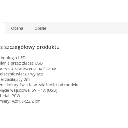
Ocena
Opinie
s szczegółowy produktu
chnologia LED
silanie przez złącze USB
wory do zawieszenia na ścianie
zełącznik włącz / wyłącz
bel zasilający 2m
żne kolory światła w zależności od modelu.
pięcie wejściowe: 5V ⎓ 1A (USB)
teriał: PCW
miary: 42x1,6x22,2 cm