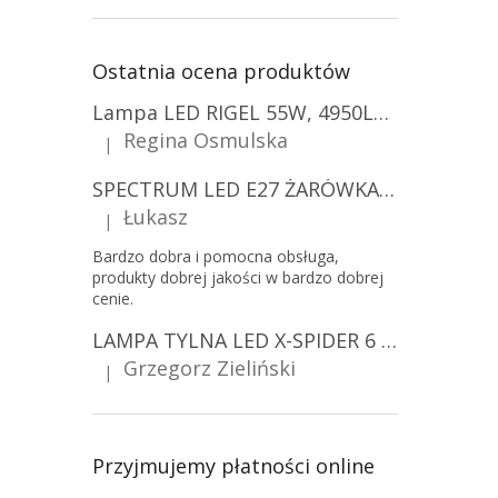
Ostatnia ocena produktów
Lampa LED RIGEL 55W, 4950LM, E27, 6500K [WL-10]
Regina Osmulska
|
Ocena produktu to 5 na 5 gwiazdek.
SPECTRUM LED E27 ŻARÓWKA LED 9W, A60/10-PACK!
Łukasz
|
Ocena produktu to 5 na 5 gwiazdek.
Bardzo dobra i pomocna obsługa,
produkty dobrej jakości w bardzo dobrej
cenie.
LAMPA TYLNA LED X-SPIDER 6 FUNKCJI, R10, R148, R150, IP67, MOCOWANIE NA ŚRUBY [L2425]
Grzegorz Zieliński
|
Ocena produktu to 5 na 5 gwiazdek.
Przyjmujemy płatności online