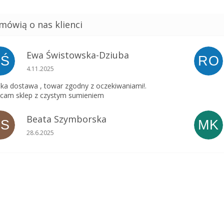
Ewa Świstowska-Dziuba
EŚ
RO
Ocena sklepu to 5 na 5 gwiazdek.
4.11.2025
ka dostawa , towar zgodny z oczekiwaniami!.
cam sklep z czystym sumieniem
Beata Szymborska
BS
MK
Ocena sklepu to 5 na 5 gwiazdek.
28.6.2025