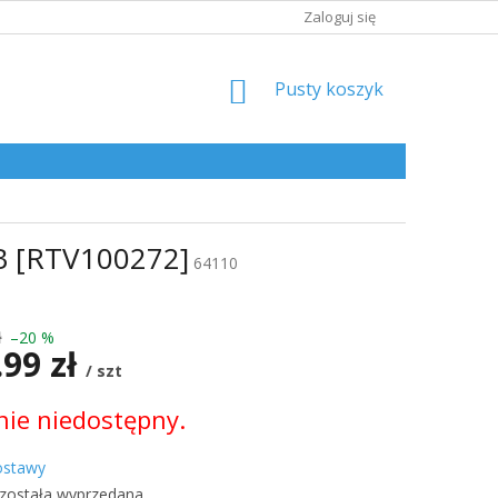
Zaloguj się
KOSZYK
Pusty koszyk
B [RTV100272]
64110
ł
–20 %
.99 zł
/ szt
ie niedostępny.
kowa:
ostawy
 została wyprzedana…