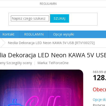
REGULAMIN
SZUKAJ
Kontakt
REGULAMIN
Opcje wysyłki
Neolia Dekoracja LED Neon KAWA 5V USB [RTV100272]
lia Dekoracja LED Neon KAWA 5V US
ceny
Szczegóły oceny
Marka:
TelForceOne
u
161.99 z
128
Cena
Obecn
jednost
k.
Opcje d
Pozycja