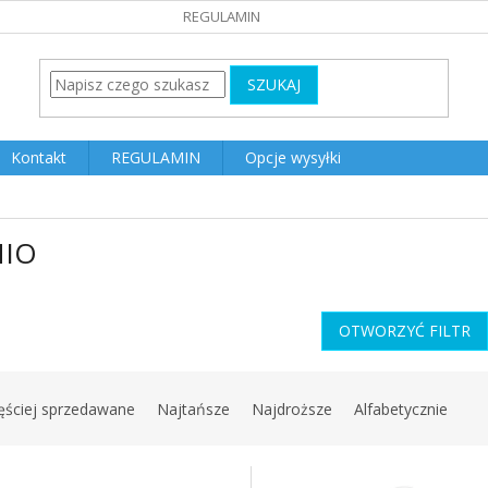
REGULAMIN
SZUKAJ
Kontakt
REGULAMIN
Opcje wysyłki
NIO
OTWORZYĆ FILTR
ęściej sprzedawane
Najtańsze
Najdroższe
Alfabetycznie