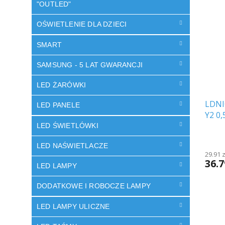
i
w
"OUTLED"
s
a
OŚWIETLENIE DLA DZIECI
t
n
a
i
SMART
p
e
r
p
SAMSUNG - 5 LAT GWARANCJI
o
r
d
o
LED ŻARÓWKI
u
d
LDNI
k
u
LED PANELE
Y2 0
t
k
ó
t
LED ŚWIETLÓWKI
w
ó
LED NAŚWIETLACZE
w
29.91 
36.7
LED LAMPY
DODATKOWE I ROBOCZE LAMPY
LED LAMPY ULICZNE