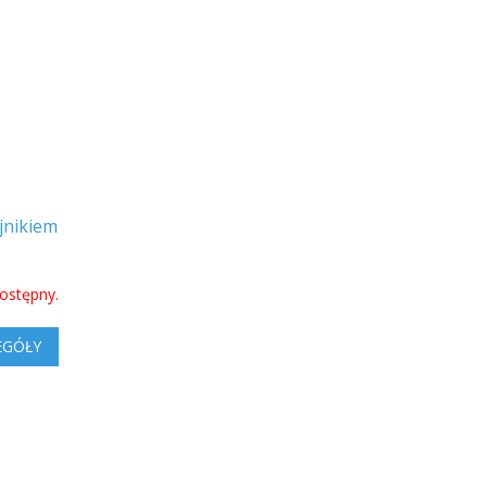
jnikiem
ostępny.
EGÓŁY