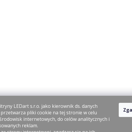
tryny LEDart s.r.o. jako kierownik ds. danych
Zga
rzetwarza pliki cookie na tej stronie w celu
środowisk internetowych, do celów analitycznych i
kowanych reklam.