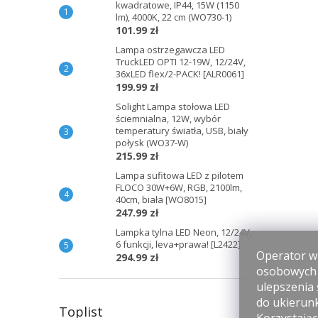
kwadratowe, IP44, 15W (1150
lm), 4000K, 22 cm (WO730-1)
101.99 zł
Lampa ostrzegawcza LED
TruckLED OPTI 12-19W, 12/24V,
36xLED flex/2-PACK! [ALR0061]
199.99 zł
Solight Lampa stołowa LED
ściemnialna, 12W, wybór
temperatury światła, USB, biały
połysk (WO37-W)
215.99 zł
Lampa sufitowa LED z pilotem
FLOCO 30W+6W, RGB, 2100lm,
40cm, biała [WO8015]
247.99 zł
Lampka tylna LED Neon, 12/24V,
6 funkcji, leva+prawa! [L2422]
Operator wi
294.99 zł
osobowych p
ulepszenia 
do ukierun
Toplist