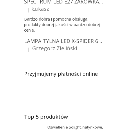
SPECTRUM LED E27 ŻARÓWKA LED 9W, A60/10-PACK!
Łukasz
|
Ocena produktu to 5 na 5 gwiazdek.
Bardzo dobra i pomocna obsługa,
produkty dobrej jakości w bardzo dobrej
cenie.
LAMPA TYLNA LED X-SPIDER 6 FUNKCJI, R10, R148, R150, IP67, MOCOWANIE NA ŚRUBY [L2425]
Grzegorz Zieliński
|
Ocena produktu to 5 na 5 gwiazdek.
Przyjmujemy płatności online
Top 5 produktów
Oświetlenie Solight, natynkowe,