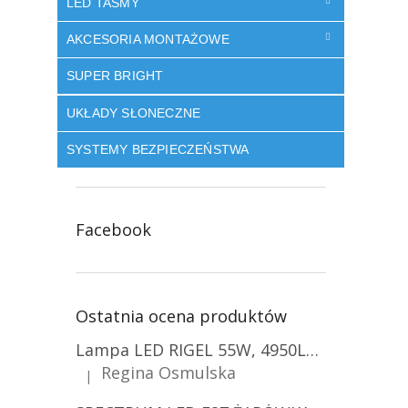
LED TAŚMY
AKCESORIA MONTAŻOWE
SUPER BRIGHT
UKŁADY SŁONECZNE
SYSTEMY BEZPIECZEŃSTWA
Facebook
Ostatnia ocena produktów
Lampa LED RIGEL 55W, 4950LM, E27, 6500K [WL-10]
Regina Osmulska
|
Ocena produktu to 5 na 5 gwiazdek.