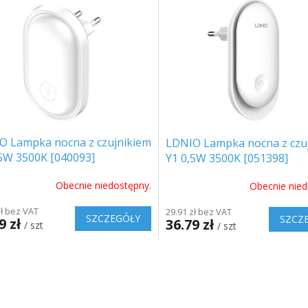
O Lampka nocna z czujnikiem
LDNIO Lampka nocna z czu
,5W 3500K [040093]
Y1 0,5W 3500K [051398]
Obecnie niedostępny.
Obecnie nied
zł bez VAT
29.91 zł bez VAT
SZCZEGÓŁY
SZCZ
9 zł
36.79 zł
/ szt
/ szt
K
o
n
t