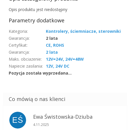
Opis produktu jest niedostępny
Parametry dodatkowe
Kategoria
:
Kontrolery, ściemniacze, sterowniki
Gwarancja
:
2 lata
Certyfikat
:
CE, ROHS
Gwarancja
:
2 lata
Maks. obciazenie
:
12V=24V, 24V=48W
Napiecie zasilania
:
12V, 24V DC
Pozycja została wyprzedana…
Ewa Świstowska-Dziuba
EŚ
Ocena sklepu to 5 na 5 gwiazdek.
4.11.2025