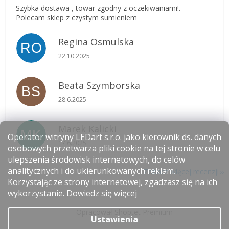
Szybka dostawa , towar zgodny z oczekiwaniami!.
Polecam sklep z czystym sumieniem
Regina Osmulska
RO
Ocena sklepu to 5 na 5 gwiazdek.
22.10.2025
Beata Szymborska
BS
Ocena sklepu to 5 na 5 gwiazdek.
28.6.2025
Marek Kalicki
MK
Operator witryny LEDart s.r.o. jako kierownik ds. danych
Ocena sklepu to 5 na 5 gwiazdek.
17.6.2025
osobowych przetwarza pliki cookie na tej stronie w celu
ulepszenia środowisk internetowych, do celów
analitycznych i do ukierunkowanych reklam.
Zobacz więcej recenzji
Korzystając ze strony internetowej, zgadzasz się na ich
S
wykorzystanie.
Dowiedz się więcej
t
Opracował Shoptet Premium
o
Ustawienia
p