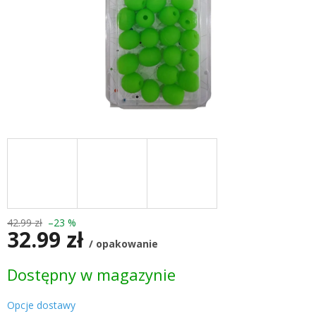
42.99 zł
–23 %
32.99 zł
/ opakowanie
Cena
Dostępny w magazynie
jednostkowa:
Opcje dostawy