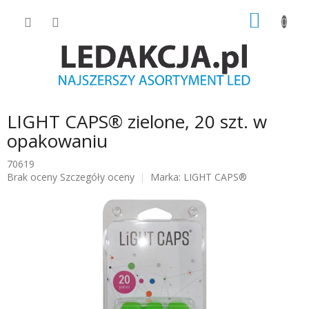
Przejść
KOSZY
do
treści
LIGHT CAPS® zielone, 20 szt. w
opakowaniu
70619
Średnia
Brak oceny
Szczegóły oceny
Marka:
LIGHT CAPS®
ocena
produktu
wynosi
0.0
na
5
gwiazdek.