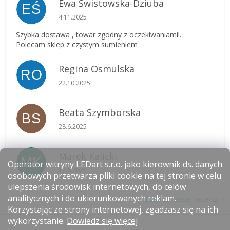
Ewa Świstowska-Dziuba
EŚ
Ocena sklepu to 5 na 5 gwiazdek.
4.11.2025
Szybka dostawa , towar zgodny z oczekiwaniami!.
Polecam sklep z czystym sumieniem
Regina Osmulska
RO
Ocena sklepu to 5 na 5 gwiazdek.
22.10.2025
Beata Szymborska
BS
Ocena sklepu to 5 na 5 gwiazdek.
28.6.2025
Marek Kalicki
MK
Operator witryny LEDart s.r.o. jako kierownik ds. danych
Ocena sklepu to 5 na 5 gwiazdek.
17.6.2025
osobowych przetwarza pliki cookie na tej stronie w celu
ulepszenia środowisk internetowych, do celów
analitycznych i do ukierunkowanych reklam.
Zobacz więcej recenzji
Korzystając ze strony internetowej, zgadzasz się na ich
S
wykorzystanie.
Dowiedz się więcej