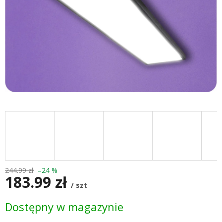
244.99 zł
–24 %
183.99 zł
/ szt
Cena
Dostępny w magazynie
jednostkowa: