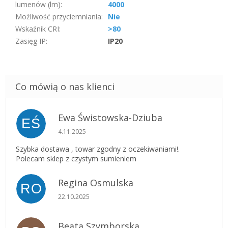
lumenów (lm)
:
4000
Możliwość przyciemniania
:
Nie
Wskaźnik CRI
:
>80
Zasięg IP
:
IP20
Ewa Świstowska-Dziuba
EŚ
Ocena sklepu to 5 na 5 gwiazdek.
4.11.2025
Szybka dostawa , towar zgodny z oczekiwaniami!.
Polecam sklep z czystym sumieniem
Regina Osmulska
RO
Ocena sklepu to 5 na 5 gwiazdek.
22.10.2025
Beata Szymborska