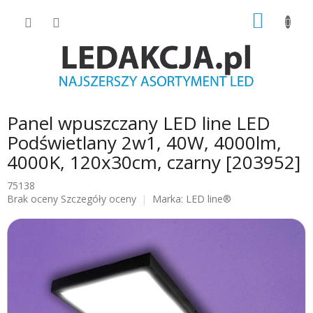
Przejść
KOSZY
do
treści
Panel wpuszczany LED line LED
Podświetlany 2w1, 40W, 4000lm,
4000K, 120x30cm, czarny [203952]
75138
Średnia
Brak oceny
Szczegóły oceny
Marka:
LED line®
ocena
produktu
wynosi
0.0
na
5
gwiazdek.