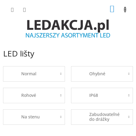
Przejść
KOSZY
do
treści
LED lišty
Normal
Ohybné
Rohové
IP68
Zabudovateľné
Na stenu
do drážky