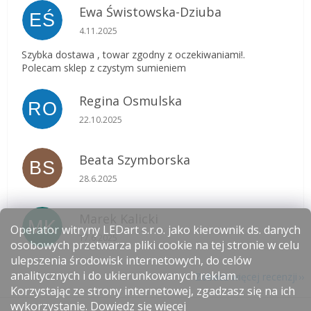
Ewa Świstowska-Dziuba
EŚ
Ocena sklepu to 5 na 5 gwiazdek.
4.11.2025
Szybka dostawa , towar zgodny z oczekiwaniami!.
Polecam sklep z czystym sumieniem
Regina Osmulska
RO
Ocena sklepu to 5 na 5 gwiazdek.
22.10.2025
Beata Szymborska
BS
Ocena sklepu to 5 na 5 gwiazdek.
28.6.2025
Marek Kalicki
MK
Operator witryny LEDart s.r.o. jako kierownik ds. danych
Ocena sklepu to 5 na 5 gwiazdek.
17.6.2025
osobowych przetwarza pliki cookie na tej stronie w celu
ulepszenia środowisk internetowych, do celów
analitycznych i do ukierunkowanych reklam.
Zobacz więcej recenzji
Korzystając ze strony internetowej, zgadzasz się na ich
S
wykorzystanie.
Dowiedz się więcej