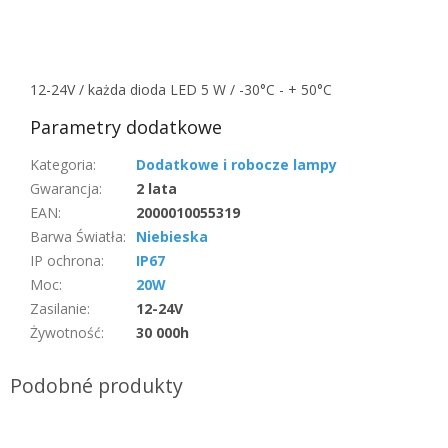
12-24V / każda dioda LED 5 W / -30°C - + 50°C
Parametry dodatkowe
Kategoria
:
Dodatkowe i robocze lampy
Gwarancja
:
2 lata
EAN
:
2000010055319
Barwa Światła
:
Niebieska
IP ochrona
:
IP67
Moc
:
20W
Zasilanie
:
12-24V
Żywotność
:
30 000h