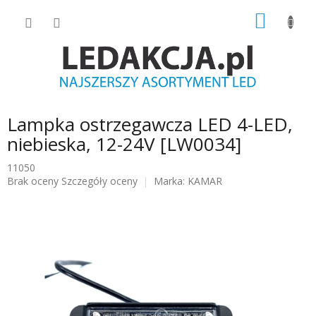
Przejść
KOSZY
do
treści
Lampka ostrzegawcza LED 4-LED,
niebieska, 12-24V [LW0034]
11050
Średnia
Brak oceny
Szczegóły oceny
Marka:
KAMAR
ocena
produktu
wynosi
0.0
na
5
gwiazdek.