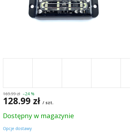
169.99 zł
–24 %
128.99 zł
/ szt.
Cena
Dostępny w magazynie
jednostkowa:
Opcje dostawy