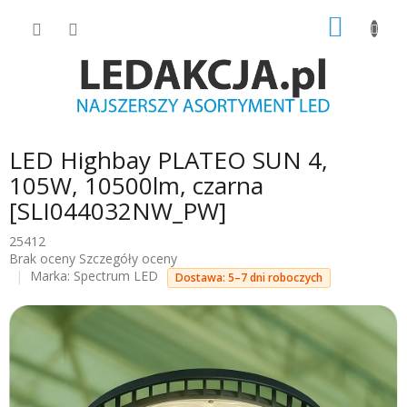
Przejść
KOSZY
do
treści
LED Highbay PLATEO SUN 4,
105W, 10500lm, czarna
[SLI044032NW_PW]
25412
Średnia
Brak oceny
Szczegóły oceny
ocena
Marka:
Spectrum LED
Dostawa: 5–7 dni roboczych
produktu
wynosi
0.0
na
5
gwiazdek.