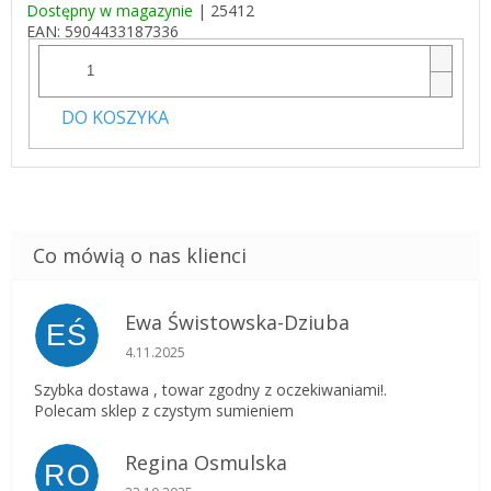
Dostępny w magazynie
| 25412
EAN:
5904433187336
DO KOSZYKA
Ewa Świstowska-Dziuba
EŚ
Ocena sklepu to 5 na 5 gwiazdek.
4.11.2025
Szybka dostawa , towar zgodny z oczekiwaniami!.
Polecam sklep z czystym sumieniem
Regina Osmulska
RO
Ocena sklepu to 5 na 5 gwiazdek.