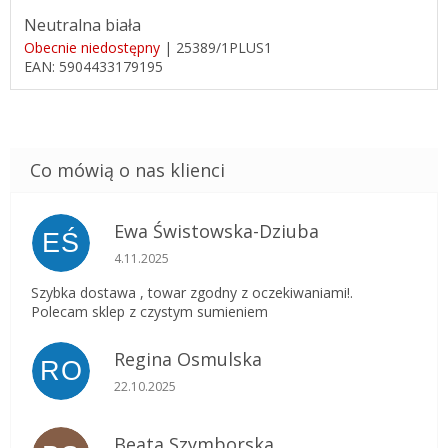
Neutralna biała
Obecnie niedostępny
| 25389/1PLUS1
EAN:
5904433179195
Ewa Świstowska-Dziuba
EŚ
Ocena sklepu to 5 na 5 gwiazdek.
4.11.2025
Szybka dostawa , towar zgodny z oczekiwaniami!.
Polecam sklep z czystym sumieniem
Regina Osmulska
RO
Ocena sklepu to 5 na 5 gwiazdek.
22.10.2025
Beata Szymborska