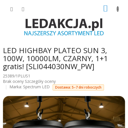
Przejść
KOSZY
do
treści
LED HIGHBAY PLATEO SUN 3,
100W, 10000LM, CZARNY, 1+1
gratis! [SLI044030NW_PW]
25389/1PLUS1
Średnia
Brak oceny
Szczegóły oceny
ocena
Marka:
Spectrum LED
Dostawa: 5–7 dni roboczych
produktu
wynosi
0.0
na
5
gwiazdek.