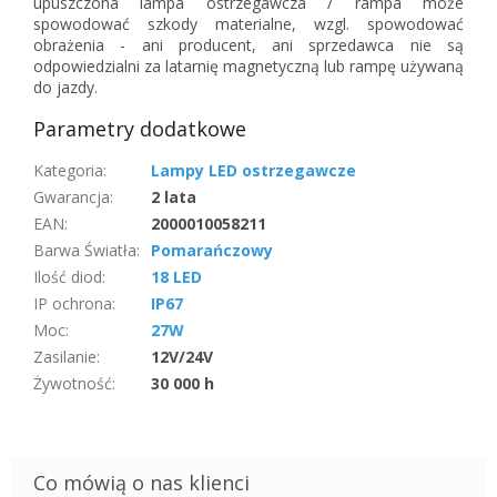
upuszczona lampa ostrzegawcza / rampa może
spowodować szkody materialne, wzgl. spowodować
obrażenia - ani producent, ani sprzedawca nie są
odpowiedzialni za latarnię magnetyczną lub rampę używaną
do jazdy.
Parametry dodatkowe
Kategoria
:
Lampy LED ostrzegawcze
Gwarancja
:
2 lata
EAN
:
2000010058211
Barwa Światła
:
Pomarańczowy
Ilość diod
:
18 LED
IP ochrona
:
IP67
Moc
:
27W
Zasilanie
:
12V/24V
Żywotność
:
30 000 h