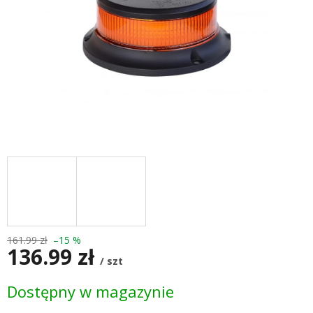
161.99 zł
–15 %
136.99 zł
/ szt
Cena
Dostępny w magazynie
jednostkowa: