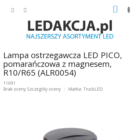
Przejść
KOSZY
do
treści
Lampa ostrzegawcza LED PICO,
pomarańczowa z magnesem,
R10/R65 (ALR0054)
11091
Średnia
Brak oceny
Szczegóły oceny
Marka:
TruckLED
ocena
produktu
wynosi
0.0
na
5
gwiazdek.