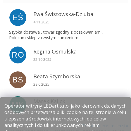
Ewa Świstowska-Dziuba
EŚ
Ocena sklepu to 5 na 5 gwiazdek.
4.11.2025
Szybka dostawa , towar zgodny z oczekiwaniami!.
Polecam sklep z czystym sumieniem
Regina Osmulska
RO
Ocena sklepu to 5 na 5 gwiazdek.
22.10.2025
Beata Szymborska
BS
Ocena sklepu to 5 na 5 gwiazdek.
28.6.2025
Marek Kalicki
MK
Operator witryny LEDart s.r.o. jako kierownik ds. danych
Ocena sklepu to 5 na 5 gwiazdek.
17.6.2025
osobowych przetwarza pliki cookie na tej stronie w celu
ulepszenia środowisk internetowych, do celów
analitycznych i do ukierunkowanych reklam.
Zobacz więcej recenzji