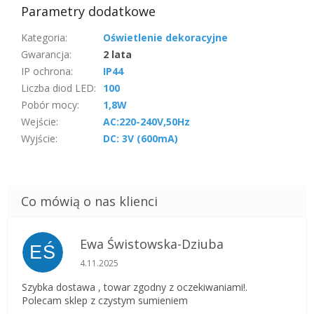
Parametry dodatkowe
Kategoria
:
Oświetlenie dekoracyjne
Gwarancja
:
2 lata
IP ochrona
:
IP44
Liczba diod LED
:
100
Pobór mocy
:
1,8W
Wejście
:
AC:220-240V,50Hz
Wyjście
:
DC: 3V (600mA)
Ewa Świstowska-Dziuba
EŚ
Ocena sklepu to 5 na 5 gwiazdek.
4.11.2025
Szybka dostawa , towar zgodny z oczekiwaniami!.
Polecam sklep z czystym sumieniem