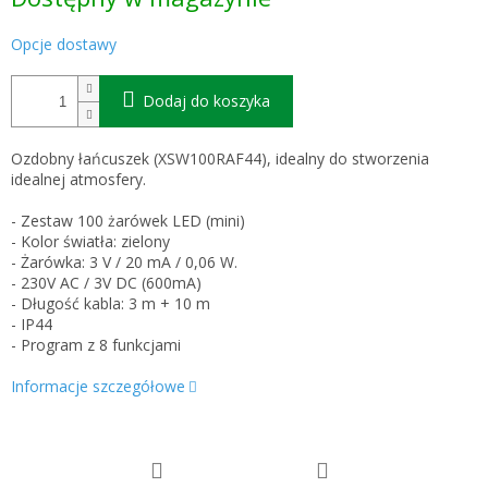
jednostkowa:
Opcje dostawy
Dodaj do koszyka
Ozdobny łańcuszek (XSW100RAF44), idealny do stworzenia
idealnej atmosfery.
- Zestaw 100 żarówek LED (mini)
- Kolor światła: zielony
- Żarówka: 3 V / 20 mA / 0,06 W.
- 230V AC / 3V DC (600mA)
- Długość kabla: 3 m + 10 m
- IP44
- Program z 8 funkcjami
Informacje szczegółowe