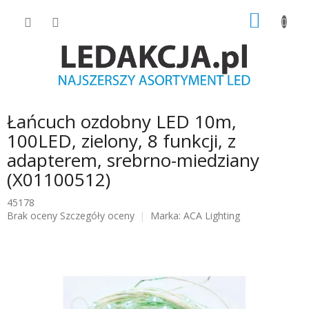
Przejść
KOSZY
do
treści
Łańcuch ozdobny LED 10m,
100LED, zielony, 8 funkcji, z
adapterem, srebrno-miedziany
(X01100512)
45178
Średnia
Brak oceny
Szczegóły oceny
Marka:
ACA Lighting
ocena
produktu
wynosi
0.0
na
5
gwiazdek.