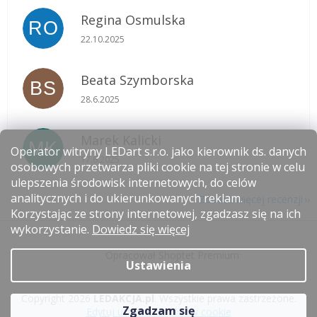
Regina Osmulska
RO
Ocena sklepu to 5 na 5 gwiazdek.
22.10.2025
Beata Szymborska
BS
Ocena sklepu to 5 na 5 gwiazdek.
28.6.2025
Marek Kalicki
MK
Operator witryny LEDart s.r.o. jako kierownik ds. danych
Ocena sklepu to 5 na 5 gwiazdek.
17.6.2025
osobowych przetwarza pliki cookie na tej stronie w celu
ulepszenia środowisk internetowych, do celów
analitycznych i do ukierunkowanych reklam.
Zobacz więcej recenzji
Korzystając ze strony internetowej, zgadzasz się na ich
S
wykorzystanie.
Dowiedz się więcej
t
Opracował Shoptet Premium
o
Ustawienia
p
k
Copyright 2026
LEDAKCJA.pl
. Wszystkie prawa zastrzeżone.
a
Zgadzam się
Edytuj ustawienia plików cookie