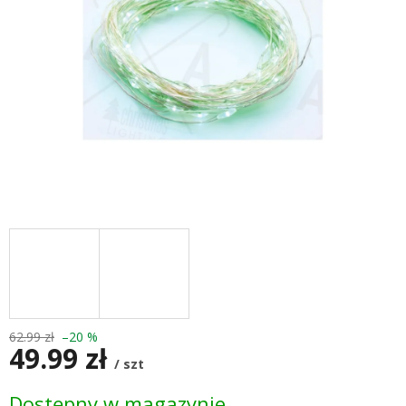
62.99 zł
–20 %
49.99 zł
/ szt
Cena
Dostępny w magazynie