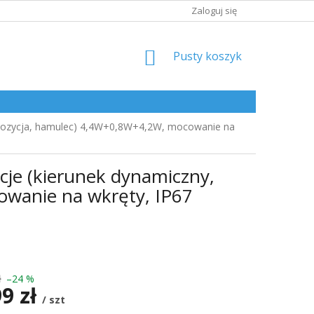
Zaloguj się
KOSZYK
Pusty koszyk
, pozycja, hamulec) 4,4W+0,8W+4,2W, mocowanie na
je (kierunek dynamiczny,
wanie na wkręty, IP67
ł
–24 %
99 zł
/ szt