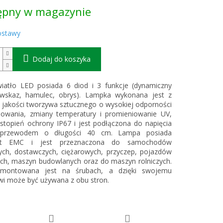
ępny w magazynie
kowa:
ostawy
Dodaj do koszyka
wiatło LED posiada 6 diod i 3 funkcje (dynamiczny
owskaz, hamulec, obrys). Lampka wykonana jest z
 jakości tworzywa sztucznego o wysokiej odporności
sowania, zmiany temperatury i promieniowanie UV,
stopień ochrony IP67 i jest podłączona do napięcia
 przewodem o długości 40 cm. Lampa posiada
ikat EMC i jest przeznaczona do samochodów
ch, dostawczych, ciężarowych, przyczep, pojazdów
ch, maszyn budowlanych oraz do maszyn rolniczych.
montowana jest na śrubach, a dzięki swojemu
wi może być używana z obu stron.