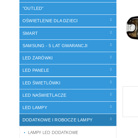
y
na
5
"OUTLED"
gwiazde
OŚWIETLENIE DLA DZIECI
SMART
SAMSUNG - 5 LAT GWARANCJI
LED ŻARÓWKI
LED PANELE
LED ŚWIETLÓWKI
LED NAŚWIETLACZE
LED LAMPY
DODATKOWE I ROBOCZE LAMPY
LAMPY LED DODATKOWE