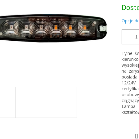
Cena
Dost
jednost
k.
Opcje d
Tylne ś
kierunk
wysokiej
na zary
posiada 
12/24V
certyf
osobowy
ciągnący
Lampa 
kształto