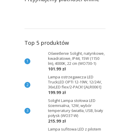
Top 5 produktów
Oświetlenie Solight, natynkowe,
kwadratowe, IP44, 15W (1150
lm), 4000K, 22 cm (WO730-1)
101.99 zł
Lampa ostrzegawcza LED
TruckLED OPTI 12-19W, 12/24V,
36xLED flex/2-PACK! [ALR0061]
199.99 zł
Solight Lampa stołowa LED
ściemnialna, 12W, wybór
temperatury światła, USB, biały
połysk (WO37-W)
215.99 zł
Lampa sufitowa LED z pilotem