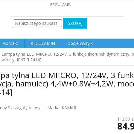
REGULAMIN
SZUKAJ
Kontakt
REGULAMIN
Opcje wysyłki
Lampa tylna LED MIICRO, 12/24V, 3 funkcje (kierunek dynamiczny
wkręty, IP67 [L2414]
pa tylna LED MIICRO, 12/24V, 3 funkc
ycja, hamulec) 4,4W+0,8W+4,2W, moco
414]
ceny
Szczegóły oceny
Marka:
KAMAR
u
112.99 z
84.