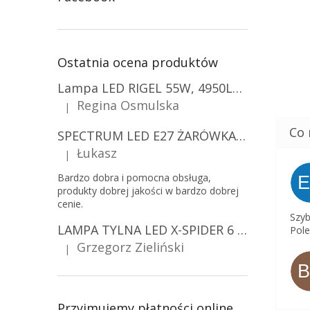
Ostatnia ocena produktów
Lampa LED RIGEL 55W, 4950LM, E27, 6500K [WL-10]
Regina Osmulska
|
Ocena produktu to 5 na 5 gwiazdek.
SPECTRUM LED E27 ŻARÓWKA LED 9W, A60/10-PACK!
Łukasz
|
Ocena produktu to 5 na 5 gwiazdek.
Bardzo dobra i pomocna obsługa,
produkty dobrej jakości w bardzo dobrej
cenie.
Szyb
LAMPA TYLNA LED X-SPIDER 6 FUNKCJI, R10, R148, R150, IP67, MOCOWANIE NA ŚRUBY [L2425]
Pole
Grzegorz Zieliński
|
Ocena produktu to 5 na 5 gwiazdek.
Przyjmujemy płatności online