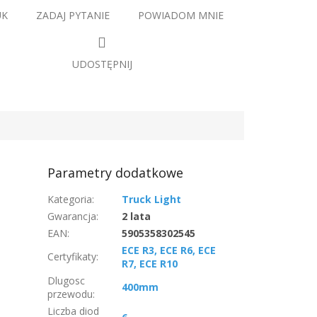
UK
ZADAJ PYTANIE
POWIADOM MNIE
UDOSTĘPNIJ
Parametry dodatkowe
Kategoria
:
Truck Light
Gwarancja
:
2 lata
EAN
:
5905358302545
ECE R3, ECE R6, ECE
Certyfikaty
:
R7, ECE R10
Dlugosc
400mm
przewodu
:
Liczba diod