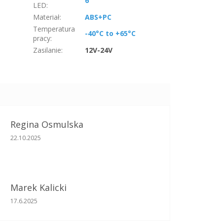
6
LED
:
Materiał
:
ABS+PC
Temperatura
-40°C to +65°C
pracy
:
Zasilanie
:
12V-24V
Regina Osmulska
Ocena sklepu to 5 na 5 gwiazdek.
22.10.2025
Marek Kalicki
Ocena sklepu to 5 na 5 gwiazdek.
17.6.2025