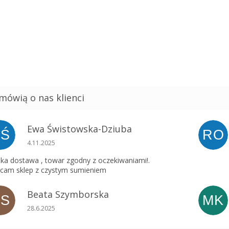
Ewa Świstowska-Dziuba
EŚ
RO
Ocena sklepu to 5 na 5 gwiazdek.
4.11.2025
ka dostawa , towar zgodny z oczekiwaniami!.
cam sklep z czystym sumieniem
Beata Szymborska
BS
MK
Ocena sklepu to 5 na 5 gwiazdek.
28.6.2025