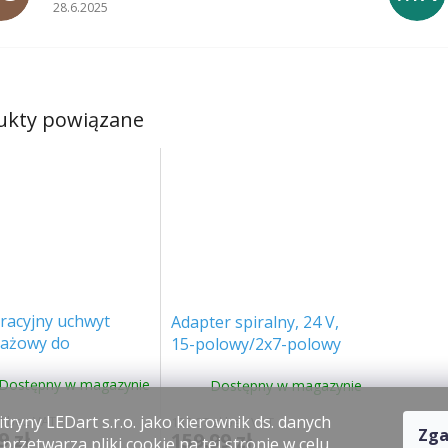
Ocena sklepu to 5 na 5 gwiazdek.
28.6.2025
ukty powiązane
racyjny uchwyt
Adapter spiralny, 24 V,
ażowy do
15-polowy/2x7-polowy
etlenia roboczego
(E1201-A)
Dostępny w magazynie
Dostępny w magazynie
8002]
tryny LEDart s.r.o. jako kierownik ds. danych
zł bez VAT
130.07 zł bez VAT
Zga
9 zł
159.99 zł
rzetwarza pliki cookie na tej stronie w celu