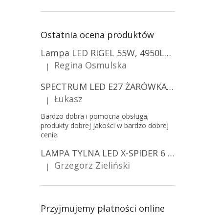
Ostatnia ocena produktów
Lampa LED RIGEL 55W, 4950LM, E27, 6500K [WL-10]
Regina Osmulska
|
Ocena produktu to 5 na 5 gwiazdek.
SPECTRUM LED E27 ŻARÓWKA LED 9W, A60/10-PACK!
Łukasz
|
Ocena produktu to 5 na 5 gwiazdek.
Bardzo dobra i pomocna obsługa,
produkty dobrej jakości w bardzo dobrej
cenie.
LAMPA TYLNA LED X-SPIDER 6 FUNKCJI, R10, R148, R150, IP67, MOCOWANIE NA ŚRUBY [L2425]
Grzegorz Zieliński
|
Ocena produktu to 5 na 5 gwiazdek.
Przyjmujemy płatności online