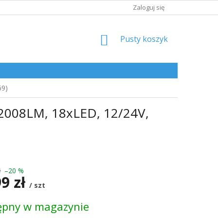
Zaloguj się
KOSZYK
Pusty koszyk
69)
 2008LM, 18xLED, 12/24V,
ł
–20 %
99 zł
/ szt
ępny w magazynie
kowa: