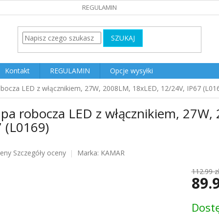
REGULAMIN
SZUKAJ
Kontakt
REGULAMIN
Opcje wysyłki
bocza LED z włącznikiem, 27W, 2008LM, 18xLED, 12/24V, IP67 (L01
pa robocza LED z włącznikiem, 27W,
 (L0169)
ceny
Szczegóły oceny
Marka:
KAMAR
u
112.99 z
89.
Cena
Dost
jednost
k.