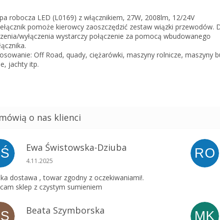
a robocza LED (L0169) z włącznikiem, 27W, 2008lm, 12/24V
zełącznik pomoże kierowcy zaoszczędzić zestaw wiązki przewodów. 
zenia/wyłączenia wystarczy połączenie za pomocą wbudowanego
łącznika.
osowanie: Off Road, quady, ciężarówki, maszyny rolnicze, maszyny 
e, jachty itp.
Ewa Świstowska-Dziuba
EŚ
RO
Ocena sklepu to 5 na 5 gwiazdek.
4.11.2025
ka dostawa , towar zgodny z oczekiwaniami!.
cam sklep z czystym sumieniem
Beata Szymborska
BS
MK