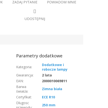
UK
ZADAJ PYTANIE
POWIADOM MNIE
UDOSTĘPNIJ
Parametry dodatkowe
Dodatkowe i
Kategoria
:
robocze lampy
Gwarancja
:
2 lata
EAN
:
2000010069811
Barwa
Zimna biała
świaŁla
:
Certyfikat
:
ECE R10
Dlugosc
250 mm
przewodu
: