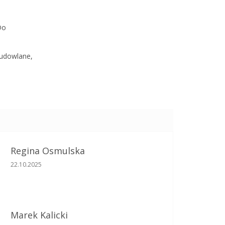
Do
budowlane,
Regina Osmulska
Ocena sklepu to 5 na 5 gwiazdek.
22.10.2025
Marek Kalicki