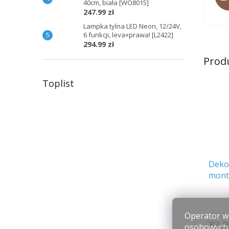
40cm, biała [WO8015]
247.99 zł
Lampka tylna LED Neon, 12/24V,
6 funkcji, leva+prawa! [L2422]
294.99 zł
Prod
Toplist
Deko
mont
oświ
[AKC
Operator wi
68.28 
83.9
osobowych p