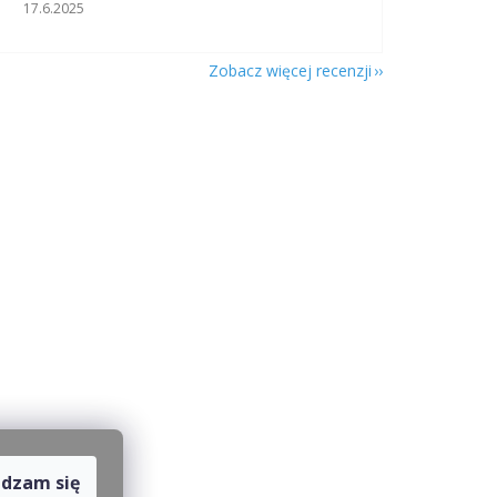
Ocena sklepu to 5 na 5 gwiazdek.
17.6.2025
Zobacz więcej recenzji
dzam się