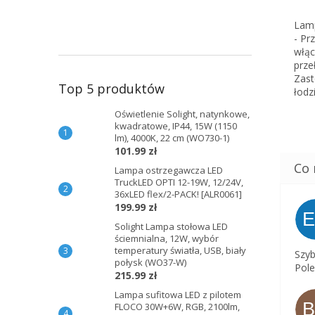
Lamp
- Pr
włąc
prze
Zast
Top 5 produktów
łodzi
Oświetlenie Solight, natynkowe,
kwadratowe, IP44, 15W (1150
lm), 4000K, 22 cm (WO730-1)
101.99 zł
Lampa ostrzegawcza LED
TruckLED OPTI 12-19W, 12/24V,
36xLED flex/2-PACK! [ALR0061]
199.99 zł
Solight Lampa stołowa LED
ściemnialna, 12W, wybór
temperatury światła, USB, biały
Szyb
połysk (WO37-W)
Pole
215.99 zł
Lampa sufitowa LED z pilotem
FLOCO 30W+6W, RGB, 2100lm,