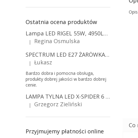
Opi
Opis
Ostatnia ocena produktów
Lampa LED RIGEL 55W, 4950LM, E27, 6500K [WL-10]
Regina Osmulska
|
Ocena produktu to 5 na 5 gwiazdek.
SPECTRUM LED E27 ŻARÓWKA LED 9W, A60/10-PACK!
Łukasz
|
Ocena produktu to 5 na 5 gwiazdek.
Bardzo dobra i pomocna obsługa,
produkty dobrej jakości w bardzo dobrej
cenie.
LAMPA TYLNA LED X-SPIDER 6 FUNKCJI, R10, R148, R150, IP67, MOCOWANIE NA ŚRUBY [L2425]
Grzegorz Zieliński
|
Ocena produktu to 5 na 5 gwiazdek.
Przyjmujemy płatności online