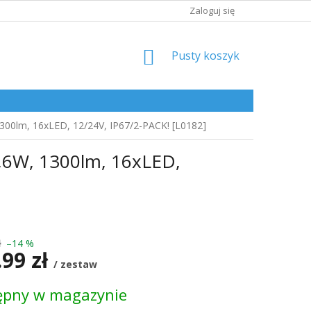
Zaloguj się
KOSZYK
Pusty koszyk
00lm, 16xLED, 12/24V, IP67/2-PACK! [L0182]
,6W, 1300lm, 16xLED,
ł
–14 %
.99 zł
/ zestaw
ępny w magazynie
kowa: