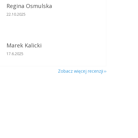
Regina Osmulska
Ocena sklepu to 5 na 5 gwiazdek.
22.10.2025
Marek Kalicki
Ocena sklepu to 5 na 5 gwiazdek.
17.6.2025
Zobacz więcej recenzji