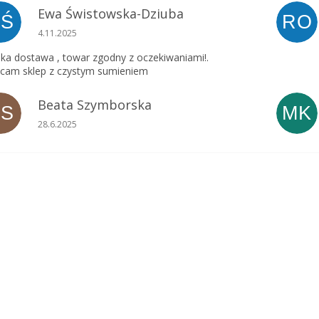
Ewa Świstowska-Dziuba
EŚ
RO
Ocena sklepu to 5 na 5 gwiazdek.
4.11.2025
ka dostawa , towar zgodny z oczekiwaniami!.
cam sklep z czystym sumieniem
Beata Szymborska
BS
MK
Ocena sklepu to 5 na 5 gwiazdek.
28.6.2025