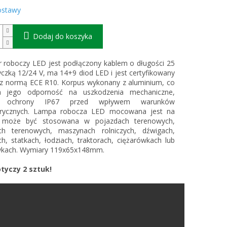
ostawy
Dodaj do koszyka
r roboczy LED jest podłączony kablem o długości 25
czką 12/24 V, ma 14+9 diod LED i jest certyfikowany
 z normą ECE R10. Korpus wykonany z aluminium, co
a jego odporność na uszkodzenia mechaniczne,
ń ochrony IP67 przed wpływem warunków
rycznych. Lampa robocza LED mocowana jest na
 może być stosowana w pojazdach terenowych,
ch terenowych, maszynach rolniczych, dźwigach,
h, statkach, łodziach, traktorach, ciężarówkach lub
wkach. Wymiary 119x65x148mm.
tyczy 2 sztuk!