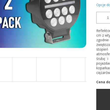
Opcje d
Reflekto
cm z wty
zgodnie
zwiększ
stopie
atmosfe
śrubę i
pojazda
koparkac
ciężaró
Cena do