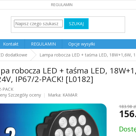
REGULAMIN
SZUKAJ
Kontakt
REGULAMIN
Opcje wysyłki
ED dodatkowe
Lampa robocza LED + taśma LED, 18W+1,6W, 13
pa robocza LED + taśma LED, 18W+1
24V, IP67/2-PACK! [L0182]
2-PACK
ceny
Szczegóły oceny
Marka:
KAMAR
u
183.98 z
156
Cena
Dost
jednost
k.