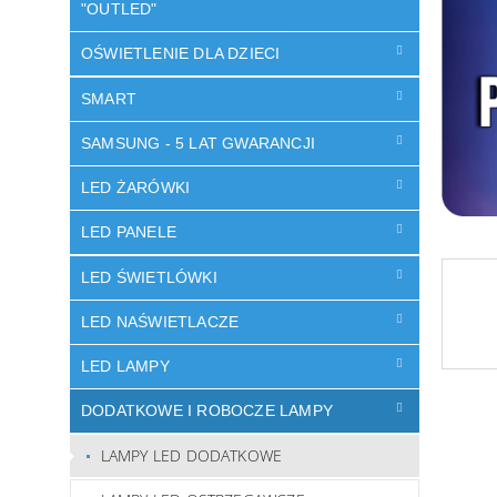
"OUTLED"
OŚWIETLENIE DLA DZIECI
SMART
SAMSUNG - 5 LAT GWARANCJI
LED ŻARÓWKI
LED PANELE
LED ŚWIETLÓWKI
LED NAŚWIETLACZE
LED LAMPY
DODATKOWE I ROBOCZE LAMPY
LAMPY LED DODATKOWE