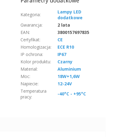
Parametry dodatkowe
Lampy LED
Kategoria
:
dodatkowe
Gwarancja
:
2 lata
EAN
:
3800157697835
Certyfikat
:
CE
Homologizacja
:
ECE R10
IP ochrona
:
IP67
Kolor produktu
:
Czarny
Material
:
Aluminium
Moc
:
18W+1,6W
Napiecie
:
12-24V
Temperatura
-40°C - +95°C
pracy
: