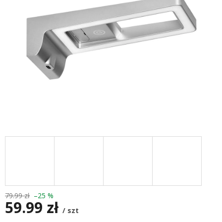
79.99 zł
–25 %
59.99 zł
/ szt