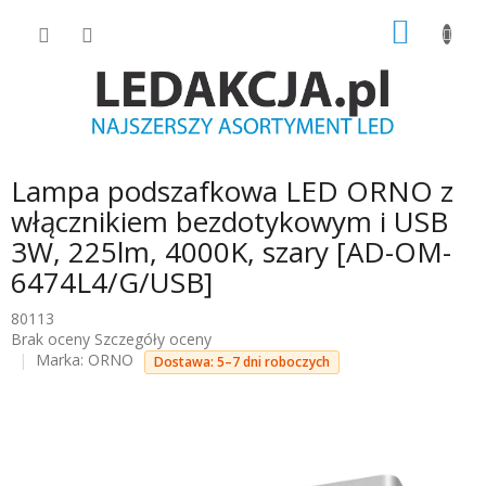
Przejść
KOSZY
do
treści
Lampa podszafkowa LED ORNO z
włącznikiem bezdotykowym i USB
3W, 225lm, 4000K, szary [AD-OM-
6474L4/G/USB]
80113
Średnia
Brak oceny
Szczegóły oceny
ocena
Marka:
ORNO
Dostawa: 5–7 dni roboczych
produktu
wynosi
0.0
na
5
gwiazdek.