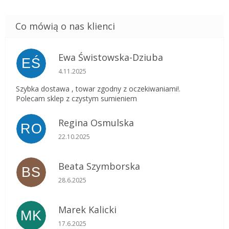
Ewa Świstowska-Dziuba
EŚ
Ocena sklepu to 5 na 5 gwiazdek.
4.11.2025
Szybka dostawa , towar zgodny z oczekiwaniami!.
Polecam sklep z czystym sumieniem
Regina Osmulska
RO
Ocena sklepu to 5 na 5 gwiazdek.
22.10.2025
Beata Szymborska
BS
Ocena sklepu to 5 na 5 gwiazdek.
28.6.2025
Marek Kalicki
MK
Ocena sklepu to 5 na 5 gwiazdek.
17.6.2025