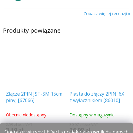
Zobacz więcej recenzji
Produkty powiązane
Złącze 2PIN JST-SM 15cm,
Piasta do złączy 2PIN, 6X
piny, [67066]
z wyłącznikiem [86010]
Obecnie niedostępny.
Dostępny w magazynie
2.59 zł bez VAT
30.07 zł bez VAT
3.19 zł
36.99 zł
Operator witryny LEDart s.r.o. jako kierownik ds. danych