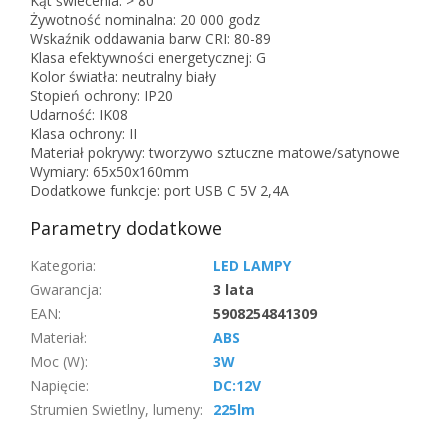
Kąt świecenia: > 80°
Żywotność nominalna: 20 000 godz
Wskaźnik oddawania barw CRI: 80-89
Klasa efektywności energetycznej: G
Kolor światła: neutralny biały
Stopień ochrony: IP20
Udarność: IK08
Klasa ochrony: II
Materiał pokrywy: tworzywo sztuczne matowe/satynowe
Wymiary: 65x50x160mm
Dodatkowe funkcje: port USB C 5V 2,4A
Parametry dodatkowe
Kategoria
:
LED LAMPY
Gwarancja
:
3 lata
EAN
:
5908254841309
Materiał
:
ABS
Moc (W)
:
3W
Napięcie
:
DC:12V
Strumien Swietlny, lumeny
:
225lm