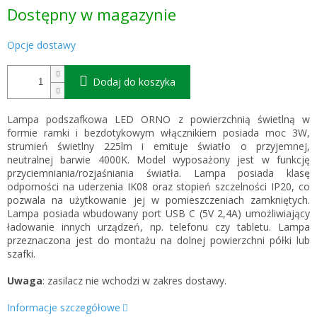
Cena
Dostępny w magazynie
jednostkowa:
Opcje dostawy
Dodaj do koszyka
Lampa podszafkowa LED ORNO z powierzchnią świetlną w
formie ramki i bezdotykowym włącznikiem posiada moc 3W,
strumień świetlny 225lm i emituje światło o przyjemnej,
neutralnej barwie 4000K. Model wyposażony jest w funkcję
przyciemniania/rozjaśniania światła. Lampa posiada klasę
odporności na uderzenia IK08 oraz stopień szczelności IP20, co
pozwala na użytkowanie jej w pomieszczeniach zamkniętych.
Lampa posiada wbudowany port USB C (5V 2,4A) umożliwiający
ładowanie innych urządzeń, np. telefonu czy tabletu. Lampa
przeznaczona jest do montażu na dolnej powierzchni półki lub
szafki.
Uwaga
: zasilacz nie wchodzi w zakres dostawy.
Informacje szczegółowe