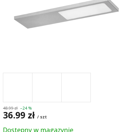
48.99 zł
–24 %
36.99 zł
/ szt
Cena
Dostępny w magazynie
jednostkowa: