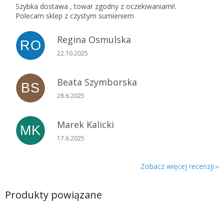
Szybka dostawa , towar zgodny z oczekiwaniami!.
Polecam sklep z czystym sumieniem
Regina Osmulska
RO
Ocena sklepu to 5 na 5 gwiazdek.
22.10.2025
Beata Szymborska
BS
Ocena sklepu to 5 na 5 gwiazdek.
28.6.2025
Marek Kalicki
MK
Ocena sklepu to 5 na 5 gwiazdek.
17.6.2025
Zobacz więcej recenzji
Produkty powiązane