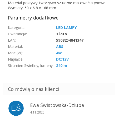
Materiał pokrywy: tworzywo sztuczne matowe/satynowe
Wymiary: 50 x 6,8 x 168 mm
Parametry dodatkowe
Kategoria
:
LED LAMPY
Gwarancja
:
3 lata
EAN
:
5908254841347
Materiał
:
ABS
Moc (W)
:
4W
Napięcie
:
DC:12V
Strumien Swietlny, lumeny
:
240lm
Ewa Świstowska-Dziuba
EŚ
Ocena sklepu to 5 na 5 gwiazdek.
4.11.2025