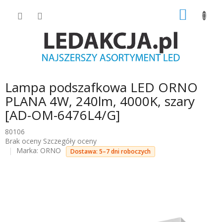
Przejść
KOSZY
do
treści
Lampa podszafkowa LED ORNO
PLANA 4W, 240lm, 4000K, szary
[AD-OM-6476L4/G]
80106
Średnia
Brak oceny
Szczegóły oceny
ocena
Marka:
ORNO
Dostawa: 5–7 dni roboczych
produktu
wynosi
0.0
na
5
gwiazdek.