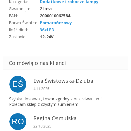
Kategoria
:
Dodatkowe i robocze lampy
Gwarancja
:
2 lata
EAN
:
2000010062584
Barwa Światła
:
Pomarańczowy
Ilość diod
:
36xLED
Zasilanie
:
12-24V
Ewa Świstowska-Dziuba
EŚ
Ocena sklepu to 5 na 5 gwiazdek.
4.11.2025
Szybka dostawa , towar zgodny z oczekiwaniami!.
Polecam sklep z czystym sumieniem
Regina Osmulska
RO
Ocena sklepu to 5 na 5 gwiazdek.
22.10.2025