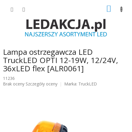
Przejść
KOSZY
do
treści
Lampa ostrzegawcza LED
TruckLED OPTI 12-19W, 12/24V,
36xLED flex [ALR0061]
11236
Średnia
Brak oceny
Szczegóły oceny
Marka:
TruckLED
ocena
produktu
wynosi
0.0
na
5
gwiazdek.