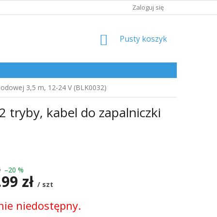
Zaloguj się
KOSZYK
Pusty koszyk
hodowej 3,5 m, 12-24 V (BLK0032)
tryby, kabel do zapalniczki
ł
–20 %
.99 zł
/ szt
ie niedostępny.
kowa: