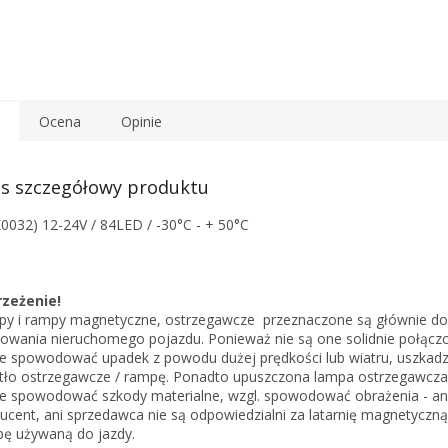
Ocena
Opinie
s szczegółowy produktu
0032) 12-24V / 84LED / -30°C - + 50°C
rzeżenie!
y i rampy magnetyczne, ostrzegawcze przeznaczone są głównie do
owania nieruchomego pojazdu. Ponieważ nie są one solidnie połączo
 spowodować upadek z powodu dużej prędkości lub wiatru, uszkadz
tło ostrzegawcze / rampę. Ponadto upuszczona lampa ostrzegawcza
 spowodować szkody materialne, wzgl. spowodować obrażenia - an
ucent, ani sprzedawca nie są odpowiedzialni za latarnię magnetyczną
ę używaną do jazdy.