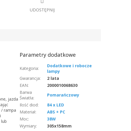
UDOSTĘPNIJ
Parametry dodatkowe
Dodatkowe i robocze
Kategoria
:
lampy
Gwarancja
:
2 lata
EAN
:
2000010068630
Barwa
Pomarańczowy
Światła
:
ne, jazda
ając
Ilość diod
:
84 x LED
 / rampa
Materiał
:
ABS + PC
i
Moc
:
38W
 lub
Wymiary
:
305x158mm