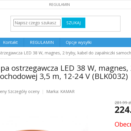
REGULAMIN
SZUKAJ
Kontakt
REGULAMIN
Opcje wysyłki
trzegawcza LED 38 W, magnes, 2 tryby, kabel do zapalniczki samoc
pa ostrzegawcza LED 38 W, magnes, 2 
ochodowej 3,5 m, 12-24 V (BLK0032)
ceny
Szczegóły oceny
Marka:
KAMAR
u
281.99 z
224
Cena
Obecn
jednost
k.