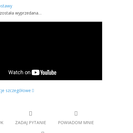
ostawy
 została wyprzedana…
cje szczegółowe
UK
ZADAJ PYTANIE
POWIADOM MNIE