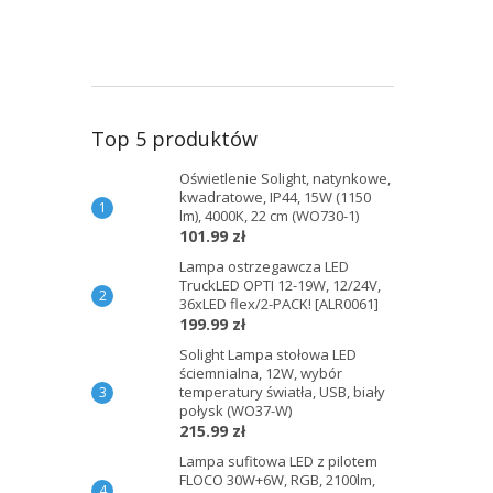
Top 5 produktów
Oświetlenie Solight, natynkowe,
kwadratowe, IP44, 15W (1150
lm), 4000K, 22 cm (WO730-1)
101.99 zł
Lampa ostrzegawcza LED
TruckLED OPTI 12-19W, 12/24V,
36xLED flex/2-PACK! [ALR0061]
199.99 zł
Solight Lampa stołowa LED
ściemnialna, 12W, wybór
temperatury światła, USB, biały
połysk (WO37-W)
215.99 zł
Lampa sufitowa LED z pilotem
FLOCO 30W+6W, RGB, 2100lm,