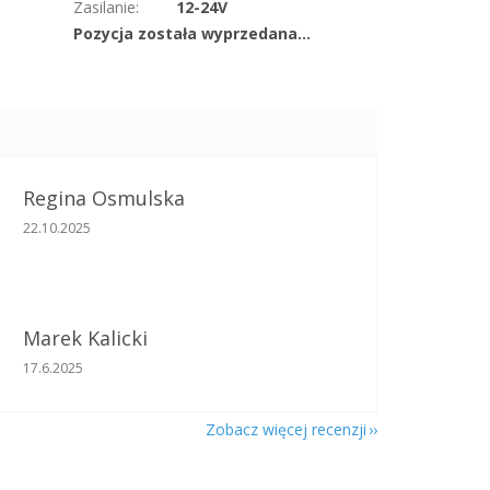
Zasilanie
:
12-24V
Pozycja została wyprzedana…
Regina Osmulska
Ocena sklepu to 5 na 5 gwiazdek.
22.10.2025
Marek Kalicki
Ocena sklepu to 5 na 5 gwiazdek.
17.6.2025
Zobacz więcej recenzji