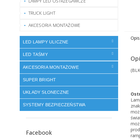
LAMPY LED OSTRZEGAWCZE
TRUCK LIGHT
AKCESORIA MONTAŻOWE
Opis
LED LAMPY ULICZNE
LED TAŚMY
Opi
AKCESORIA MONTAŻOWE
(BLK
SUPER BRIGHT
UKŁADY SŁONECZNE
Ost
Lamp
SYSTEMY BEZPIECZEŃSTWA
znak
może
świa
może
prod
Facebook
ramp