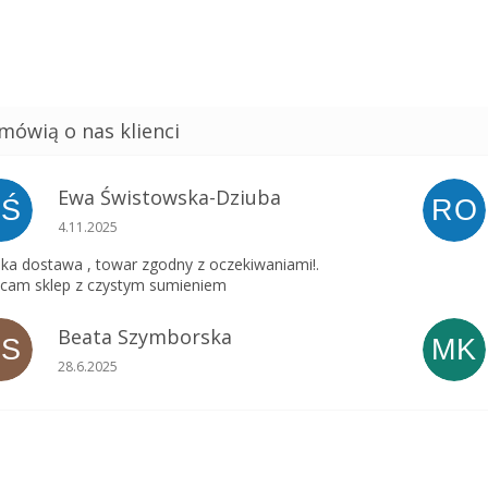
Ewa Świstowska-Dziuba
EŚ
RO
Ocena sklepu to 5 na 5 gwiazdek.
4.11.2025
ka dostawa , towar zgodny z oczekiwaniami!.
cam sklep z czystym sumieniem
Beata Szymborska
BS
MK
Ocena sklepu to 5 na 5 gwiazdek.
28.6.2025