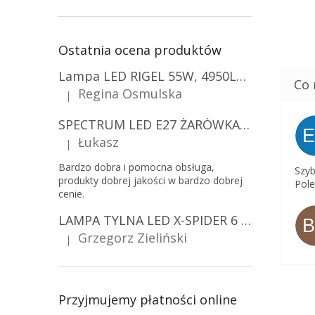
Ostatnia ocena produktów
Lampa LED RIGEL 55W, 4950LM, E27, 6500K [WL-10]
Regina Osmulska
|
Ocena produktu to 5 na 5 gwiazdek.
SPECTRUM LED E27 ŻARÓWKA LED 9W, A60/10-PACK!
Łukasz
|
Ocena produktu to 5 na 5 gwiazdek.
Bardzo dobra i pomocna obsługa,
Szyb
produkty dobrej jakości w bardzo dobrej
Pole
cenie.
LAMPA TYLNA LED X-SPIDER 6 FUNKCJI, R10, R148, R150, IP67, MOCOWANIE NA ŚRUBY [L2425]
Grzegorz Zieliński
|
Ocena produktu to 5 na 5 gwiazdek.
Przyjmujemy płatności online