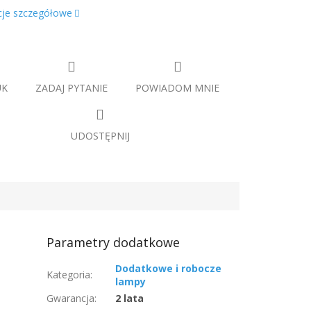
cje szczegółowe
UK
ZADAJ PYTANIE
POWIADOM MNIE
UDOSTĘPNIJ
Parametry dodatkowe
Dodatkowe i robocze
Kategoria
:
lampy
Gwarancja
:
2 lata