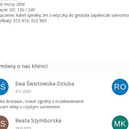
ór mocy: 20W
ęcie: DC: 12V / 24V
ączenie: kabel spiralny 3m z wtyczką do gniazda zapalniczki samoch
yfikaty: ECE R10, ECE R65
Ewa Świstowska-Dziuba
EŚ
RO
Ocena sklepu to 5 na 5 gwiazdek.
4.11.2025
ka dostawa , towar zgodny z oczekiwaniami!.
cam sklep z czystym sumieniem
Beata Szymborska
BS
MK
Ocena sklepu to 5 na 5 gwiazdek.
28.6.2025