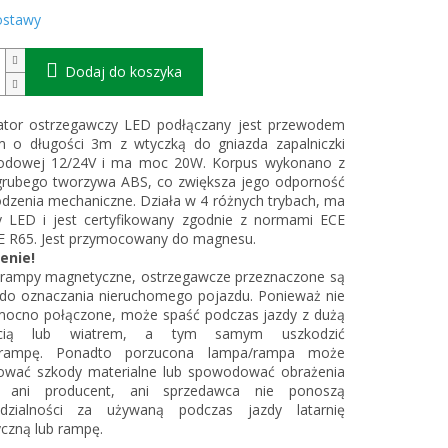
ostawy
Dodaj do koszyka
zator ostrzegawczy LED podłączany jest przewodem
ym o długości 3m z wtyczką do gniazda zapalniczki
dowej 12/24V i ma moc 20W. Korpus wykonano z
grubego tworzywa ABS, co zwiększa jego odporność
dzenia mechaniczne. Działa w 4 różnych trybach, ma
y LED i jest certyfikowany zgodnie z normami ECE
CE R65. Jest przymocowany do magnesu.
enie!
 rampy magnetyczne, ostrzegawcze przeznaczone są
 do oznaczania nieruchomego pojazdu. Ponieważ nie
mocno połączone, może spaść podczas jazdy z dużą
ścią lub wiatrem, a tym samym uszkodzić
/rampę. Ponadto porzucona lampa/rampa może
wać szkody materialne lub spowodować obrażenia
– ani producent, ani sprzedawca nie ponoszą
dzialności za używaną podczas jazdy latarnię
czną lub rampę.