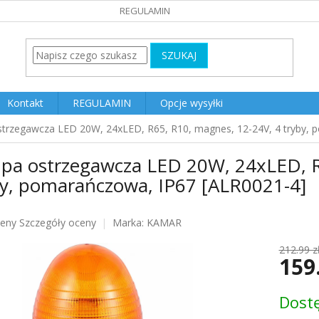
REGULAMIN
SZUKAJ
Kontakt
REGULAMIN
Opcje wysyłki
trzegawcza LED 20W, 24xLED, R65, R10, magnes, 12-24V, 4 tryby, 
pa ostrzegawcza LED 20W, 24xLED, R
by, pomarańczowa, IP67 [ALR0021-4]
ceny
Szczegóły oceny
Marka:
KAMAR
u
212.99 z
159
Cena
Dost
jednost
k.