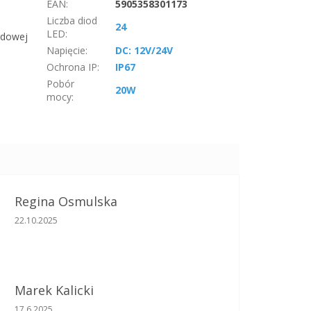
EAN
:
5905358301173
Liczba diod
24
LED
:
odowej
Napięcie
:
DC: 12V/24V
Ochrona IP
:
IP67
Pobór
20W
mocy
:
Regina Osmulska
Ocena sklepu to 5 na 5 gwiazdek.
22.10.2025
Marek Kalicki
Ocena sklepu to 5 na 5 gwiazdek.
17.6.2025