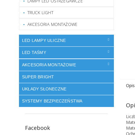
LAMPY LED OSTRZEGAWCZE
TRUCK LIGHT
AKCESORIA MONTAŻOWE
LED LAMPY ULICZNE
LED TAŚMY
AKCESORIA MONTAŻOWE
SUPER BRIGHT
Opis
UKŁADY SŁONECZNE
SYSTEMY BEZPIECZEŃSTWA
Opi
Licz
Mate
Facebook
Mate
Ochr