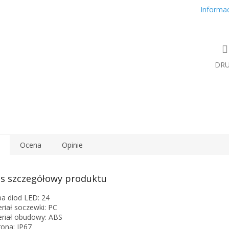
Informa
DR
Ocena
Opinie
s szczegółowy produktu
ba diod LED: 24
riał soczewki: PC
riał obudowy: ABS
ona: IP67