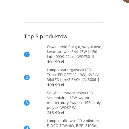
Top 5 produktów
Oświetlenie Solight, natynkowe,
kwadratowe, IP44, 15W (1150
lm), 4000K, 22 cm (WO730-1)
101.99 zł
Lampa ostrzegawcza LED
TruckLED OPTI 12-19W, 12/24V,
36xLED flex/2-PACK! [ALR0061]
199.99 zł
Solight Lampa stołowa LED
ściemnialna, 12W, wybór
temperatury światła, USB, biały
połysk (WO37-W)
215.99 zł
Lampa sufitowa LED z pilotem
FLOCO 30W+6W, RGB, 2100lm,