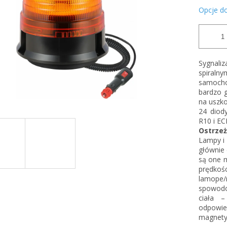
Opcje d
Sygnali
spiraln
samocho
bardzo 
na uszko
24 diod
R10 i E
Ostrzeż
Lampy i
głównie
są one 
prędko
lamope
spowodo
ciała 
odpowie
magnety