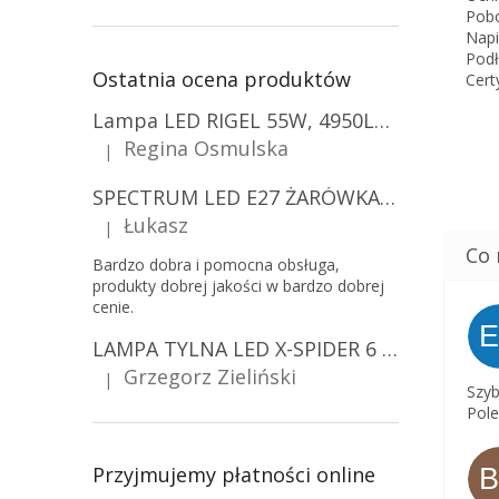
Pob
Napi
Podł
Ostatnia ocena produktów
Cert
Lampa LED RIGEL 55W, 4950LM, E27, 6500K [WL-10]
Regina Osmulska
|
Ocena produktu to 5 na 5 gwiazdek.
SPECTRUM LED E27 ŻARÓWKA LED 9W, A60/10-PACK!
Łukasz
|
Ocena produktu to 5 na 5 gwiazdek.
Bardzo dobra i pomocna obsługa,
produkty dobrej jakości w bardzo dobrej
cenie.
LAMPA TYLNA LED X-SPIDER 6 FUNKCJI, R10, R148, R150, IP67, MOCOWANIE NA ŚRUBY [L2425]
Grzegorz Zieliński
|
Ocena produktu to 5 na 5 gwiazdek.
Szyb
Pole
Przyjmujemy płatności online