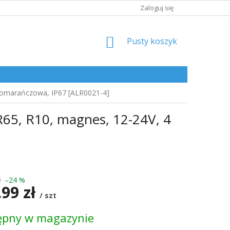
Zaloguj się
KOSZYK
Pusty koszyk
pomarańczowa, IP67 [ALR0021-4]
65, R10, magnes, 12-24V, 4
ł
–24 %
.99 zł
/ szt
ępny w magazynie
kowa: