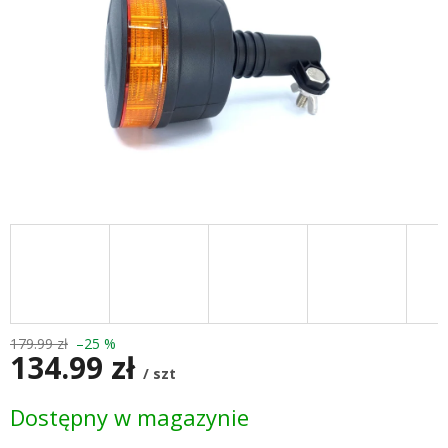
179.99 zł
–25 %
134.99 zł
/ szt
Cena
Dostępny w magazynie
jednostkowa: