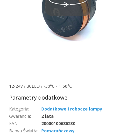
12-24V / 30LED / -30°C - + 50°C
Parametry dodatkowe
Kategoria
:
Dodatkowe i robocze lampy
Gwarancja
:
2 lata
EAN
:
20000100686230
Barwa Światła
:
Pomarańczowy