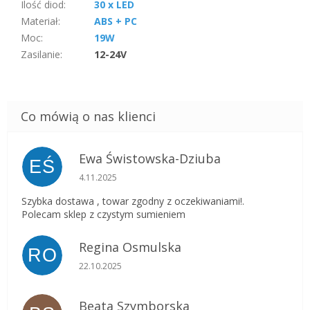
Ilość diod
:
30 x LED
Materiał
:
ABS + PC
Moc
:
19W
Zasilanie
:
12-24V
Ewa Świstowska-Dziuba
EŚ
Ocena sklepu to 5 na 5 gwiazdek.
4.11.2025
Szybka dostawa , towar zgodny z oczekiwaniami!.
Polecam sklep z czystym sumieniem
Regina Osmulska
RO
Ocena sklepu to 5 na 5 gwiazdek.
22.10.2025
Beata Szymborska