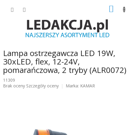
Przejść
KOSZY
do
treści
Lampa ostrzegawcza LED 19W,
30xLED, flex, 12-24V,
pomarańczowa, 2 tryby (ALR0072)
11309
Średnia
Brak oceny
Szczegóły oceny
Marka:
KAMAR
ocena
produktu
wynosi
0.0
na
5
gwiazdek.