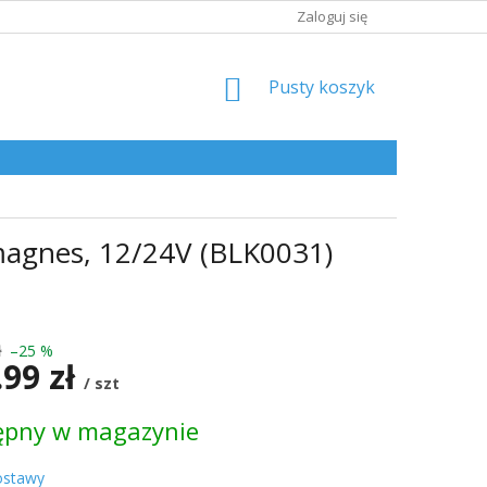
Zaloguj się
KOSZYK
Pusty koszyk
agnes, 12/24V (BLK0031)
ł
–25 %
.99 zł
/ szt
ępny w magazynie
kowa:
ostawy