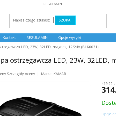
REGULAMIN
SZUKAJ
Kontakt
REGULAMIN
Opcje wysyłki
trzegawcza LED, 23W, 32LED, magnes, 12/24V (BLK0031)
pa ostrzegawcza LED, 23W, 32LED, m
ceny
Szczegóły oceny
Marka:
KAMAR
u
419.99 z
314
Cena
Dost
jednost
k.
Opcje d