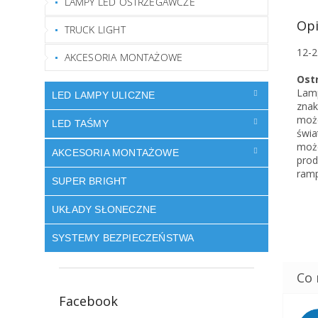
LAMPY LED OSTRZEGAWCZE
Opi
TRUCK LIGHT
12-2
AKCESORIA MONTAŻOWE
Ost
Lam
LED LAMPY ULICZNE
znak
moż
LED TAŚMY
świa
moż
AKCESORIA MONTAŻOWE
prod
ramp
SUPER BRIGHT
UKŁADY SŁONECZNE
SYSTEMY BEZPIECZEŃSTWA
Facebook