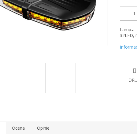
Lamp.a
32LED, m
Informa
DR
Ocena
Opinie