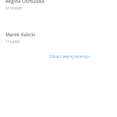
Regina Osmulska
Ocena sklepu to 5 na 5 gwiazdek.
22.10.2025
Marek Kalicki
Ocena sklepu to 5 na 5 gwiazdek.
17.6.2025
Zobacz więcej recenzji