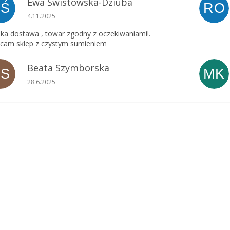
Ewa Świstowska-Dziuba
EŚ
RO
Ocena sklepu to 5 na 5 gwiazdek.
4.11.2025
ka dostawa , towar zgodny z oczekiwaniami!.
cam sklep z czystym sumieniem
Beata Szymborska
BS
MK
Ocena sklepu to 5 na 5 gwiazdek.
28.6.2025