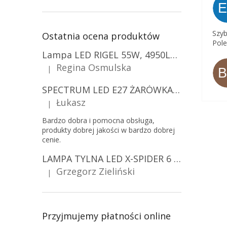
Szyb
Ostatnia ocena produktów
Pole
Lampa LED RIGEL 55W, 4950LM, E27, 6500K [WL-10]
Regina Osmulska
|
Ocena produktu to 5 na 5 gwiazdek.
SPECTRUM LED E27 ŻARÓWKA LED 9W, A60/10-PACK!
Łukasz
|
Ocena produktu to 5 na 5 gwiazdek.
Bardzo dobra i pomocna obsługa,
produkty dobrej jakości w bardzo dobrej
cenie.
LAMPA TYLNA LED X-SPIDER 6 FUNKCJI, R10, R148, R150, IP67, MOCOWANIE NA ŚRUBY [L2425]
Grzegorz Zieliński
|
Ocena produktu to 5 na 5 gwiazdek.
Przyjmujemy płatności online