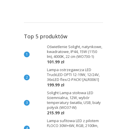
Top 5 produktów
Oświetlenie Solight, natynkowe,
kwadratowe, IP44, 15W (1150
lm), 4000K, 22 cm (WO730-1)
101.99 zł
Lampa ostrzegawcza LED
TruckLED OPTI 12-19W, 12/24V,
36xLED flex/2-PACK! [ALR0061]
199.99 zł
Solight Lampa stołowa LED
ściemnialna, 12W, wybór
temperatury światła, USB, biały
połysk (WO37-W)
215.99 zł
Lampa sufitowa LED z pilotem
FLOCO 30W+6W, RGB, 2100lm,