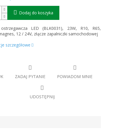
Dodaj do koszyka
 ostrzegawcza LED (BLK0031), 23W, R10, R65,
agnes, 12 / 24V, złącze zapalniczki samochodowej
cje szczegółowe
UK
ZADAJ PYTANIE
POWIADOM MNIE
UDOSTĘPNIJ