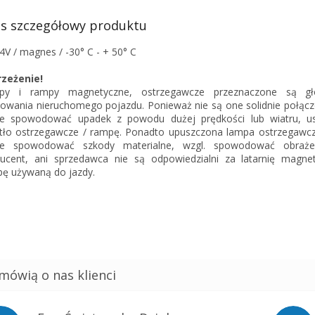
s szczegółowy produktu
4V / magnes / -30° C - + 50° C
rzeżenie!
py i rampy magnetyczne, ostrzegawcze przeznaczone są g
owania nieruchomego pojazdu. Ponieważ nie są one solidnie połącz
e spowodować upadek z powodu dużej prędkości lub wiatru, us
tło ostrzegawcze / rampę. Ponadto upuszczona lampa ostrzegawc
e spowodować szkody materialne, wzgl. spowodować obraże
ucent, ani sprzedawca nie są odpowiedzialni za latarnię magne
ę używaną do jazdy.