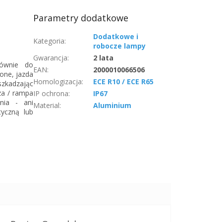
Parametry dodatkowe
Dodatkowe i
Kategoria
:
robocze lampy
Gwarancja
:
2 lata
łównie do
EAN
:
2000010066506
one, jazda
Homologizacja
:
ECE R10 / ECE R65
zkadzając
za / rampa
IP ochrona
:
IP67
nia - ani
Material
:
Aluminium
tyczną lub