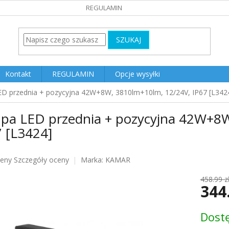
REGULAMIN
SZUKAJ
Kontakt
REGULAMIN
Opcje wysyłki
D przednia + pozycyjna 42W+8W, 3810lm+10lm, 12/24V, IP67 [L342
pa LED przednia + pozycyjna 42W+8W
7 [L3424]
ceny
Szczegóły oceny
Marka:
KAMAR
u
458.99 z
344
Cena
Dost
jednost
k.