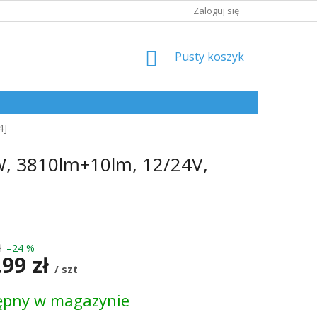
Zaloguj się
KOSZYK
Pusty koszyk
4]
, 3810lm+10lm, 12/24V,
ł
–24 %
.99 zł
/ szt
ępny w magazynie
kowa: