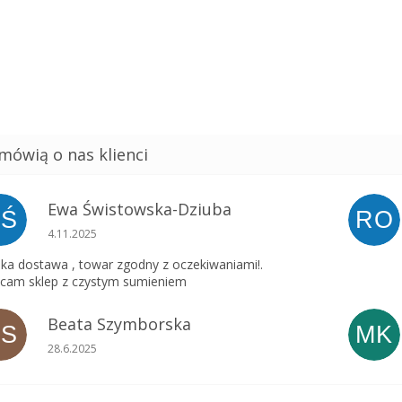
Ewa Świstowska-Dziuba
EŚ
RO
Ocena sklepu to 5 na 5 gwiazdek.
4.11.2025
ka dostawa , towar zgodny z oczekiwaniami!.
cam sklep z czystym sumieniem
Beata Szymborska
BS
MK
Ocena sklepu to 5 na 5 gwiazdek.
28.6.2025