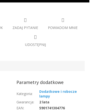
UK
ZADAJ PYTANIE
POWIADOM MNIE
UDOSTĘPNIJ
Parametry dodatkowe
Dodatkowe i robocze
Kategoria
:
lampy
Gwarancja
:
2 lata
EAN
:
5901741304776