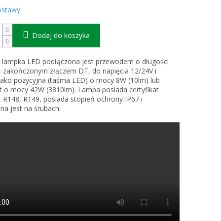
ostawy
Dodaj do koszyka
a lampka LED podłączona jest przewodem o długości
 zakończonym złączem DT, do napięcia 12/24V i
jako pozycyjna (taśma LED) o mocy 8W (10lm) lub
ot o mocy 42W (3810lm). Lampa posiada certyfikat
 R148, R149, posiada stopień ochrony IP67 i
a jest na śrubach.