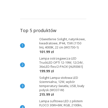
Top 5 produktów
Oświetlenie Solight, natynkowe,
kwadratowe, IP44, 15W (1150
lm), 4000K, 22 cm (WO730-1)
101.99 zł
Lampa ostrzegawcza LED
TruckLED OPTI 12-19W, 12/24V,
36xLED flex/2-PACK! [ALR0061]
199.99 zł
Solight Lampa stołowa LED
ściemnialna, 12W, wybór
temperatury światła, USB, biały
połysk (WO37-W)
215.99 zł
Lampa sufitowa LED z pilotem
FLOCO 30W+6W, RGB, 2100lm,