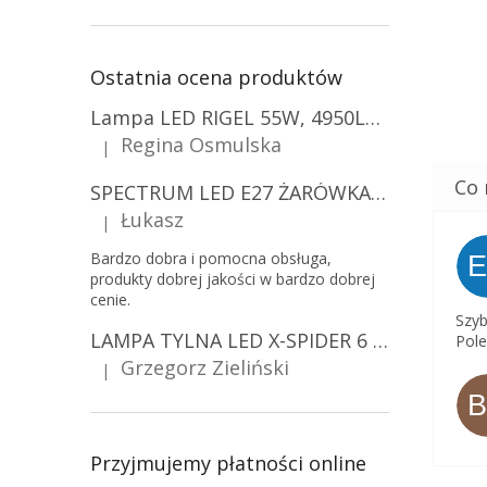
Ostatnia ocena produktów
Lampa LED RIGEL 55W, 4950LM, E27, 6500K [WL-10]
Regina Osmulska
|
Ocena produktu to 5 na 5 gwiazdek.
SPECTRUM LED E27 ŻARÓWKA LED 9W, A60/10-PACK!
Łukasz
|
Ocena produktu to 5 na 5 gwiazdek.
Bardzo dobra i pomocna obsługa,
produkty dobrej jakości w bardzo dobrej
cenie.
Szyb
LAMPA TYLNA LED X-SPIDER 6 FUNKCJI, R10, R148, R150, IP67, MOCOWANIE NA ŚRUBY [L2425]
Pole
Grzegorz Zieliński
|
Ocena produktu to 5 na 5 gwiazdek.
Przyjmujemy płatności online