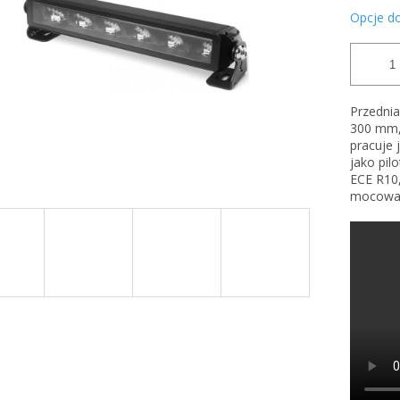
Opcje d
Przedni
300 mm,
pracuje 
jako pil
ECE R10,
mocowan