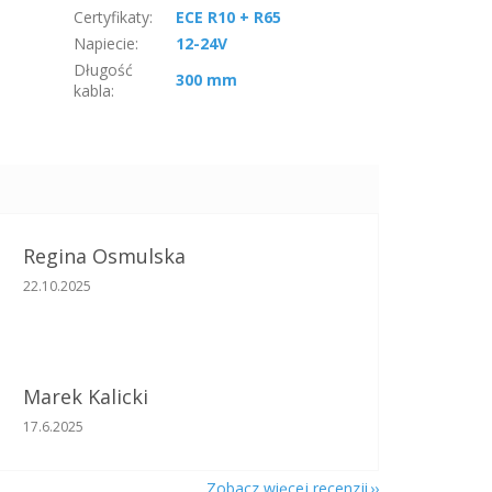
Certyfikaty
:
ECE R10 + R65
Napiecie
:
12-24V
Długość
300 mm
kabla
:
Regina Osmulska
Ocena sklepu to 5 na 5 gwiazdek.
22.10.2025
Marek Kalicki
Ocena sklepu to 5 na 5 gwiazdek.
17.6.2025
Zobacz więcej recenzji