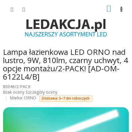
Przejść
KOSZY
do
treści
Lampa łazienkowa LED ORNO nad
lustro, 9W, 810lm, czarny uchwyt, 4
opcje montażu/2-PACK! [AD-OM-
6122L4/B]
80046/2-PACK
Średnia
Brak oceny
Szczegóły oceny
ocena
Marka:
ORNO
Dostawa: 5–7 dni roboczych
produktu
wynosi
0.0
na
5
gwiazdek.