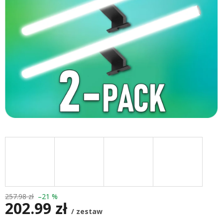
257.98 zł
–21 %
202.99 zł
/ zestaw