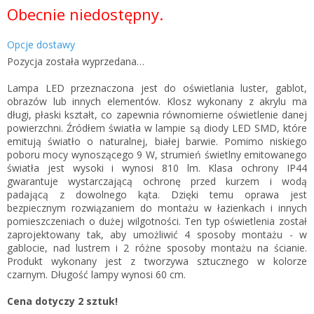
Cena
Obecnie niedostępny.
jednostkowa:
Opcje dostawy
Pozycja została wyprzedana…
Lampa LED przeznaczona jest do oświetlania luster, gablot,
obrazów lub innych elementów. Klosz wykonany z akrylu ma
długi, płaski kształt, co zapewnia równomierne oświetlenie danej
powierzchni. Źródłem światła w lampie są diody LED SMD, które
emitują światło o naturalnej, białej barwie. Pomimo niskiego
poboru mocy wynoszącego 9 W, strumień świetlny emitowanego
światła jest wysoki i wynosi 810 lm. Klasa ochrony IP44
gwarantuje wystarczającą ochronę przed kurzem i wodą
padającą z dowolnego kąta. Dzięki temu oprawa jest
bezpiecznym rozwiązaniem do montażu w łazienkach i innych
pomieszczeniach o dużej wilgotności. Ten typ oświetlenia został
zaprojektowany tak, aby umożliwić 4 sposoby montażu - w
gablocie, nad lustrem i 2 różne sposoby montażu na ścianie.
Produkt wykonany jest z tworzywa sztucznego w kolorze
czarnym. Długość lampy wynosi 60 cm.
Cena dotyczy 2 sztuk!