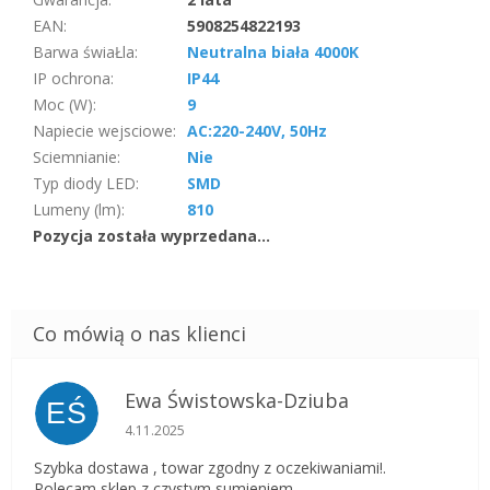
EAN
:
5908254822193
Barwa świaŁla
:
Neutralna biała 4000K
IP ochrona
:
IP44
Moc (W)
:
9
Napiecie wejsciowe
:
AC:220-240V, 50Hz
Sciemnianie
:
Nie
Typ diody LED
:
SMD
Lumeny (lm)
:
810
Pozycja została wyprzedana…
Ewa Świstowska-Dziuba
EŚ
Ocena sklepu to 5 na 5 gwiazdek.
4.11.2025
Szybka dostawa , towar zgodny z oczekiwaniami!.
Polecam sklep z czystym sumieniem