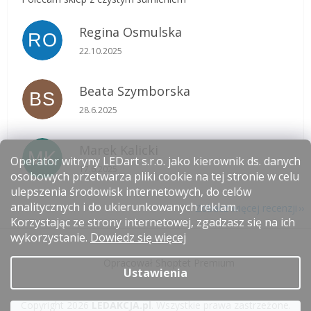
Regina Osmulska
RO
Ocena sklepu to 5 na 5 gwiazdek.
22.10.2025
Beata Szymborska
BS
Ocena sklepu to 5 na 5 gwiazdek.
28.6.2025
Marek Kalicki
MK
Operator witryny LEDart s.r.o. jako kierownik ds. danych
Ocena sklepu to 5 na 5 gwiazdek.
17.6.2025
osobowych przetwarza pliki cookie na tej stronie w celu
ulepszenia środowisk internetowych, do celów
analitycznych i do ukierunkowanych reklam.
Zobacz więcej recenzji
Korzystając ze strony internetowej, zgadzasz się na ich
S
wykorzystanie.
Dowiedz się więcej
t
Opracował Shoptet Premium
o
Ustawienia
p
k
Copyright 2026
LEDAKCJA.pl
. Wszystkie prawa zastrzeżone.