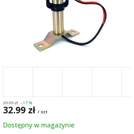
39.99 zł
–17 %
32.99 zł
/ szt
Cena
Dostępny w magazynie
jednostkowa: