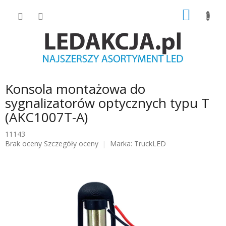
Przejść
KOSZY
do
treści
Konsola montażowa do
sygnalizatorów optycznych typu T
(AKC1007T-A)
11143
Średnia
Brak oceny
Szczegóły oceny
Marka:
TruckLED
ocena
produktu
wynosi
0.0
na
5
gwiazdek.