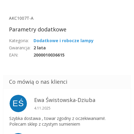
AKC1007T-A
Parametry dodatkowe
Kategoria
:
Dodatkowe i robocze lampy
Gwarancja
:
2 lata
EAN
:
2000010036615
Ewa Świstowska-Dziuba
EŚ
Ocena sklepu to 5 na 5 gwiazdek.
4.11.2025
Szybka dostawa , towar zgodny z oczekiwaniami!.
Polecam sklep z czystym sumieniem