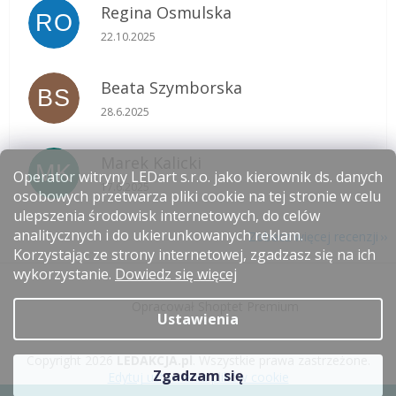
Regina Osmulska
RO
Ocena sklepu to 5 na 5 gwiazdek.
22.10.2025
Beata Szymborska
BS
Ocena sklepu to 5 na 5 gwiazdek.
28.6.2025
Marek Kalicki
MK
Operator witryny LEDart s.r.o. jako kierownik ds. danych
Ocena sklepu to 5 na 5 gwiazdek.
17.6.2025
osobowych przetwarza pliki cookie na tej stronie w celu
ulepszenia środowisk internetowych, do celów
analitycznych i do ukierunkowanych reklam.
Zobacz więcej recenzji
Korzystając ze strony internetowej, zgadzasz się na ich
S
wykorzystanie.
Dowiedz się więcej
t
Opracował Shoptet Premium
o
Ustawienia
p
k
Copyright 2026
LEDAKCJA.pl
. Wszystkie prawa zastrzeżone.
a
Zgadzam się
Edytuj ustawienia plików cookie