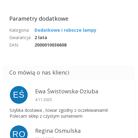
Parametry dodatkowe
Kategoria
:
Dodatkowe i robocze lampy
Gwarancja
:
2 lata
EAN
:
2000010036608
Ewa Świstowska-Dziuba
EŚ
Ocena sklepu to 5 na 5 gwiazdek.
4.11.2025
Szybka dostawa , towar zgodny z oczekiwaniami!.
Polecam sklep z czystym sumieniem
Regina Osmulska
RO
Ocena sklepu to 5 na 5 gwiazdek.