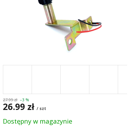
27.99 zł
–3 %
26.99 zł
/ szt
Cena
Dostępny w magazynie
jednostkowa: