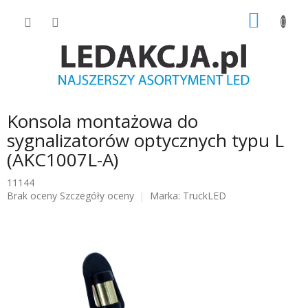
Przejść
KOSZY
do
treści
Konsola montażowa do
sygnalizatorów optycznych typu L
(AKC1007L-A)
11144
Średnia
Brak oceny
Szczegóły oceny
Marka:
TruckLED
ocena
produktu
wynosi
0.0
na
5
gwiazdek.