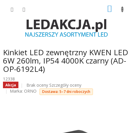
Przejść
KOSZY
do
treści
Kinkiet LED zewnętrzny KWEN LED
6W 260lm, IP54 4000K czarny (AD-
OP-6192L4)
12338
Średnia
Brak oceny
Szczegóły oceny
Akcja
ocena
Marka:
ORNO
Dostawa: 5–7 dni roboczych
produktu
wynosi
0.0
na
5
gwiazdek.