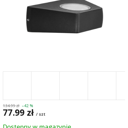
134.99 zł
–42 %
77.99 zł
/ szt
Cena
Dostępny w magazynie
jednostkowa: