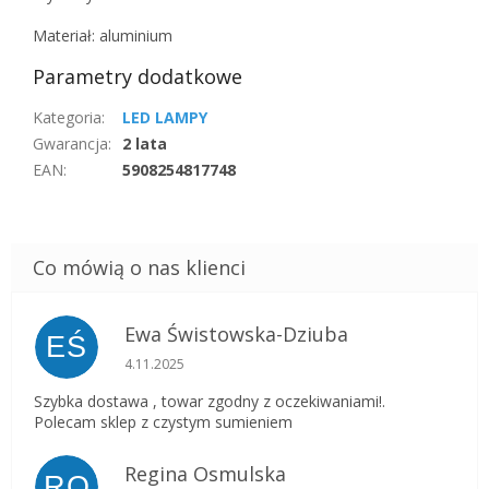
Materiał: aluminium
Parametry dodatkowe
Kategoria
:
LED LAMPY
Gwarancja
:
2 lata
EAN
:
5908254817748
Ewa Świstowska-Dziuba
EŚ
Ocena sklepu to 5 na 5 gwiazdek.
4.11.2025
Szybka dostawa , towar zgodny z oczekiwaniami!.
Polecam sklep z czystym sumieniem
Regina Osmulska
RO