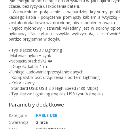
tyle energii, ile potrzebuje do odzyskania w jak najkrótszym
czasie, bez ryzyka uszkodzenia baterii.
- Wzmocnione połączenie - najbardziej krytyczny punkt
każdego kabla - połączenie pomiędzy kablem a wtyczką -
zostało dodatkowo wzmocnione, aby zapobiec zerwaniu.
- Oplot nylonowy - sznurek wkładany jest w solidny oplot
nylonowy. Nie tylko niezwykle wytrzymała, ale również
bardzo przyjemna w dotyku.
- Typ złącza: USB / Lightning
-Materiał: nylon + cynk
-Napięcie/prąd: 5V/2,4A
- Długość kabla: 1 m
-Funkcje: Ładowanie/przesyłanie danych
- Kompatybilność: urządzenia z portem Lightning
- Kolor czarny
- Standard USB: USB 2.0 High Speed ​​(480 Mbps)
- Typ złącza: Lightning (męski), USB typu A (męski)
Parametry dodatkowe
Kategoria
:
KABLE USB
Gwarancja
:
2 lata