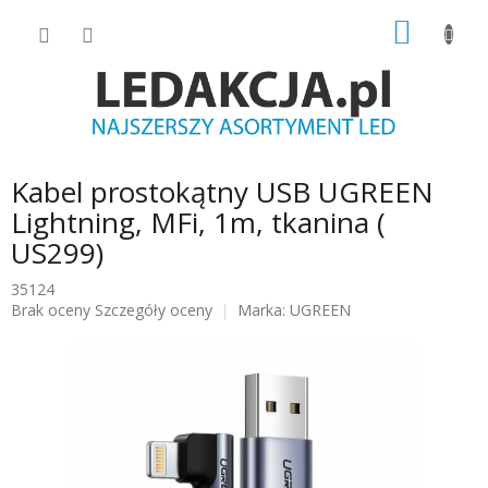
Przejść
KOSZY
do
treści
Kabel prostokątny USB UGREEN
Lightning, MFi, 1m, tkanina (
US299)
35124
Średnia
Brak oceny
Szczegóły oceny
Marka:
UGREEN
ocena
produktu
wynosi
0.0
na
5
gwiazdek.