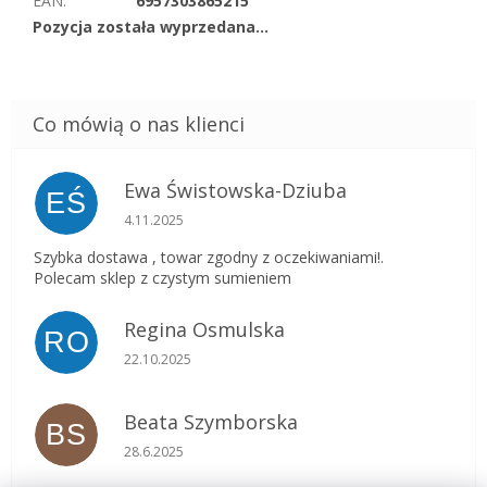
EAN
:
6957303865215
Pozycja została wyprzedana…
Ewa Świstowska-Dziuba
EŚ
Ocena sklepu to 5 na 5 gwiazdek.
4.11.2025
Szybka dostawa , towar zgodny z oczekiwaniami!.
Polecam sklep z czystym sumieniem
Regina Osmulska
RO
Ocena sklepu to 5 na 5 gwiazdek.
22.10.2025
Beata Szymborska
BS
Ocena sklepu to 5 na 5 gwiazdek.
28.6.2025