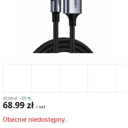
91.99 zł
–25 %
68.99 zł
/ szt
Cena
Obecnie niedostępny.
jednostkowa: