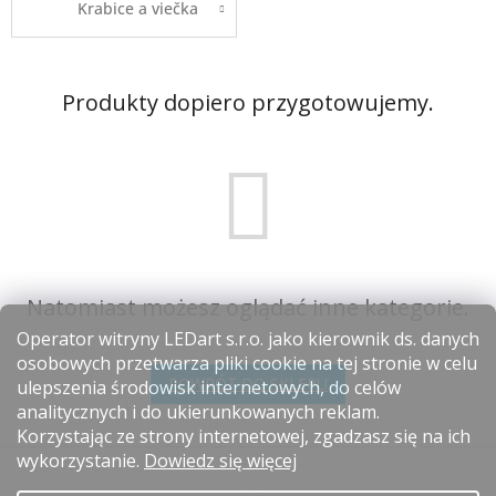
Krabice a viečka
Produkty dopiero przygotowujemy.
Natomiast możesz oglądać inne kategorie.
Operator witryny LEDart s.r.o. jako kierownik ds. danych
osobowych przetwarza pliki cookie na tej stronie w celu
POWRÓT DO SKLEPU
ulepszenia środowisk internetowych, do celów
analitycznych i do ukierunkowanych reklam.
Korzystając ze strony internetowej, zgadzasz się na ich
S
wykorzystanie.
Dowiedz się więcej
t