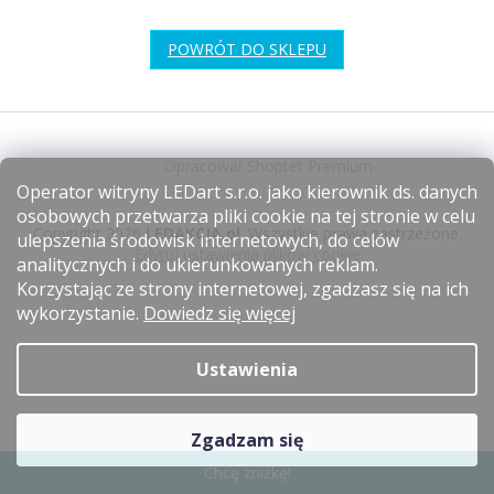
POWRÓT DO SKLEPU
S
t
Opracował Shoptet Premium
o
Operator witryny LEDart s.r.o. jako kierownik ds. danych
p
osobowych przetwarza pliki cookie na tej stronie w celu
k
Copyright 2026
LEDAKCJA.pl
. Wszystkie prawa zastrzeżone.
ulepszenia środowisk internetowych, do celów
a
Edytuj ustawienia plików cookie
analitycznych i do ukierunkowanych reklam.
Korzystając ze strony internetowej, zgadzasz się na ich
wykorzystanie.
Dowiedz się więcej
Ustawienia
Zgadzam się
Chcę zniżkę!