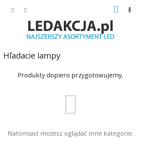
Przejść
KOSZY
do
treści
Hľadacie lampy
Produkty dopiero przygotowujemy.
Natomiast możesz oglądać inne kategorie.