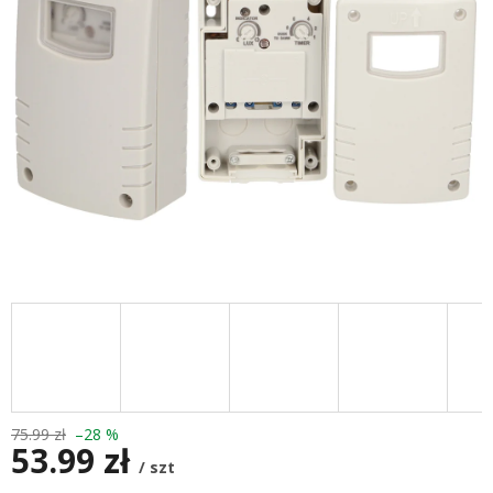
75.99 zł
–28 %
53.99 zł
/ szt