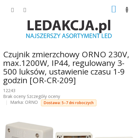
Przejść
KOSZY
do
treści
Czujnik zmierzchowy ORNO 230V,
max.1200W, IP44, regulowany 3-
500 luksów, ustawienie czasu 1-9
godzin [OR-CR-209]
12243
Średnia
Brak oceny
Szczegóły oceny
ocena
Marka:
ORNO
Dostawa: 5–7 dni roboczych
produktu
wynosi
0.0
na
5
gwiazdek.