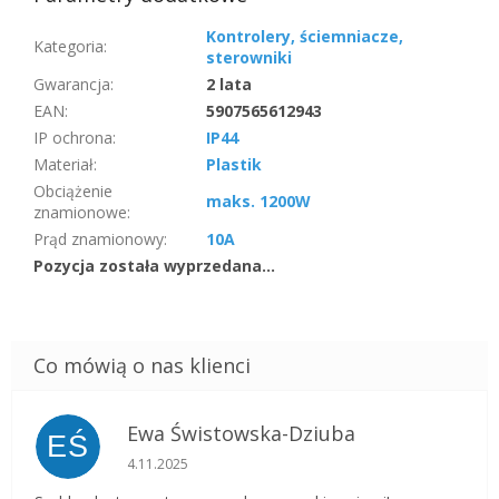
Kontrolery, ściemniacze,
Kategoria
:
sterowniki
Gwarancja
:
2 lata
EAN
:
5907565612943
IP ochrona
:
IP44
Materiał
:
Plastik
Obciążenie
maks. 1200W
znamionowe
:
Prąd znamionowy
:
10A
Pozycja została wyprzedana…
Ewa Świstowska-Dziuba
EŚ
Ocena sklepu to 5 na 5 gwiazdek.
4.11.2025