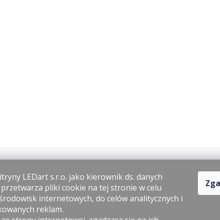
tryny LEDart s.r.o. jako kierownik ds. danych
Zga
rzetwarza pliki cookie na tej stronie w celu
środowisk internetowych, do celów analitycznych i
kowanych reklam.