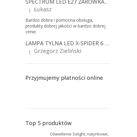
SPECTRUM LED E27 ŻARÓWKA LED 9W, A60/10-PACK!
Łukasz
|
Ocena produktu to 5 na 5 gwiazdek.
Bardzo dobra i pomocna obsługa,
produkty dobrej jakości w bardzo dobrej
cenie.
LAMPA TYLNA LED X-SPIDER 6 FUNKCJI, R10, R148, R150, IP67, MOCOWANIE NA ŚRUBY [L2425]
Grzegorz Zieliński
|
Ocena produktu to 5 na 5 gwiazdek.
Przyjmujemy płatności online
Top 5 produktów
Oświetlenie Solight, natynkowe,