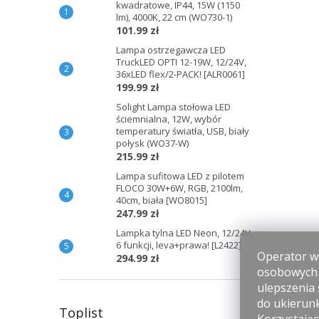
kwadratowe, IP44, 15W (1150
lm), 4000K, 22 cm (WO730-1)
101.99 zł
Lampa ostrzegawcza LED
TruckLED OPTI 12-19W, 12/24V,
36xLED flex/2-PACK! [ALR0061]
199.99 zł
Solight Lampa stołowa LED
ściemnialna, 12W, wybór
temperatury światła, USB, biały
połysk (WO37-W)
215.99 zł
Lampa sufitowa LED z pilotem
FLOCO 30W+6W, RGB, 2100lm,
40cm, biała [WO8015]
247.99 zł
Lampka tylna LED Neon, 12/24V,
6 funkcji, leva+prawa! [L2422]
Operator wi
294.99 zł
osobowych p
ulepszenia 
do ukierun
Toplist