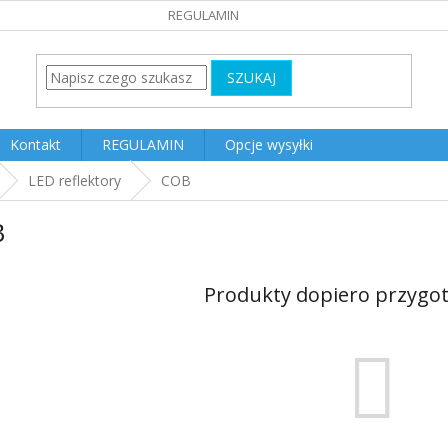
REGULAMIN
SZUKAJ
Kontakt
REGULAMIN
Opcje wysyłki
LED reflektory
COB
B
Produkty dopiero przygo