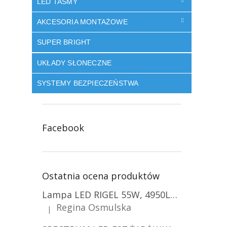
LED TAŚMY
AKCESORIA MONTAŻOWE
SUPER BRIGHT
UKŁADY SŁONECZNE
SYSTEMY BEZPIECZEŃSTWA
Facebook
Ostatnia ocena produktów
Lampa LED RIGEL 55W, 4950LM, E27, 6500K [WL-10]
Regina Osmulska
|
Ocena produktu to 5 na 5 gwiazdek.