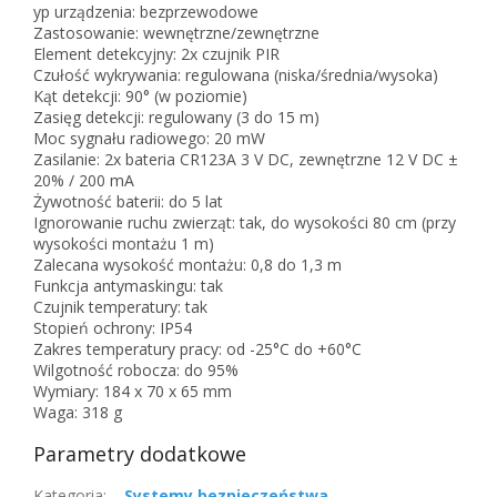
yp urządzenia: bezprzewodowe
Zastosowanie: wewnętrzne/zewnętrzne
Element detekcyjny: 2x czujnik PIR
Czułość wykrywania: regulowana (niska/średnia/wysoka)
Kąt detekcji: 90° (w poziomie)
Zasięg detekcji: regulowany (3 do 15 m)
Moc sygnału radiowego: 20 mW
Zasilanie: 2x bateria CR123A 3 V DC, zewnętrzne 12 V DC ±
20% / 200 mA
Żywotność baterii: do 5 lat
Ignorowanie ruchu zwierząt: tak, do wysokości 80 cm (przy
wysokości montażu 1 m)
Zalecana wysokość montażu: 0,8 do 1,3 m
Funkcja antymaskingu: tak
Czujnik temperatury: tak
Stopień ochrony: IP54
Zakres temperatury pracy: od -25°C do +60°C
Wilgotność robocza: do 95%
Wymiary: 184 x 70 x 65 mm
Waga: 318 g
Parametry dodatkowe
Kategoria
:
Systemy bezpieczeństwa