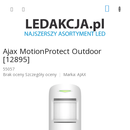
Przejść
KOSZY
do
treści
Ajax MotionProtect Outdoor
[12895]
55057
Średnia
Brak oceny
Szczegóły oceny
Marka:
AJAX
ocena
produktu
wynosi
0.0
na
5
gwiazdek.