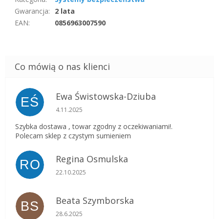
Gwarancja
:
2 lata
EAN
:
0856963007590
Ewa Świstowska-Dziuba
EŚ
Ocena sklepu to 5 na 5 gwiazdek.
4.11.2025
Szybka dostawa , towar zgodny z oczekiwaniami!.
Polecam sklep z czystym sumieniem
Regina Osmulska
RO
Ocena sklepu to 5 na 5 gwiazdek.
22.10.2025
Beata Szymborska
BS
Ocena sklepu to 5 na 5 gwiazdek.
28.6.2025