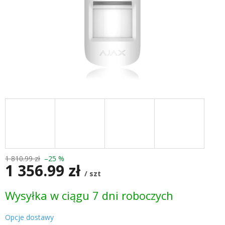
1 810.99 zł
–25 %
1 356.99 zł
/ szt
Cena
Wysyłka w ciągu 7 dni roboczych
jednostkowa:
Opcje dostawy