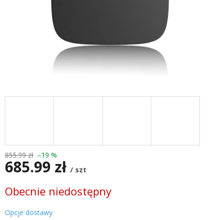
855.99 zł
–19 %
685.99 zł
/ szt
Cena
Obecnie niedostępny
jednostkowa:
Opcje dostawy