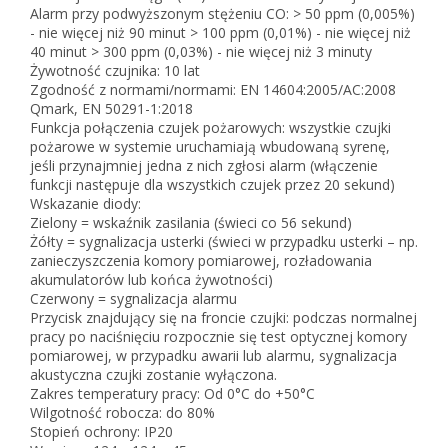
Alarm przy podwyższonym stężeniu CO: > 50 ppm (0,005%)
- nie więcej niż 90 minut > 100 ppm (0,01%) - nie więcej niż
40 minut > 300 ppm (0,03%) - nie więcej niż 3 minuty
Żywotność czujnika: 10 lat
Zgodność z normami/normami: EN 14604:2005/AC:2008
Qmark, EN 50291-1:2018
Funkcja połączenia czujek pożarowych: wszystkie czujki
pożarowe w systemie uruchamiają wbudowaną syrenę,
jeśli przynajmniej jedna z nich zgłosi alarm (włączenie
funkcji następuje dla wszystkich czujek przez 20 sekund)
Wskazanie diody:
Zielony = wskaźnik zasilania (świeci co 56 sekund)
Żółty = sygnalizacja usterki (świeci w przypadku usterki – np.
zanieczyszczenia komory pomiarowej, rozładowania
akumulatorów lub końca żywotności)
Czerwony = sygnalizacja alarmu
Przycisk znajdujący się na froncie czujki: podczas normalnej
pracy po naciśnięciu rozpocznie się test optycznej komory
pomiarowej, w przypadku awarii lub alarmu, sygnalizacja
akustyczna czujki zostanie wyłączona.
Zakres temperatury pracy: Od 0°C do +50°C
Wilgotność robocza: do 80%
Stopień ochrony: IP20