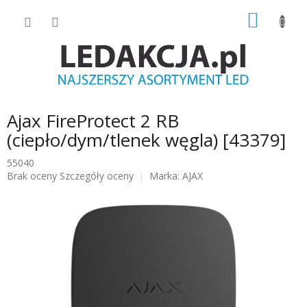
Przejść
KOSZY
do
treści
Ajax FireProtect 2 RB
(ciepło/dym/tlenek węgla) [43379]
55040
Średnia
Brak oceny
Szczegóły oceny
Marka:
AJAX
ocena
produktu
wynosi
0.0
na
5
gwiazdek.