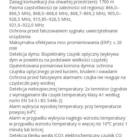
Zasięg komunikacji (na otwartej przestrzeni): 1700 m
Pasma częstotliwości (w zależności od regionu): 866,0–
866,5 MHz, 868,0–868,6 MHz, 868,7–869,2 MHz, 905,0–
926,5 MHz, 915,85–926,5 MHz,
921,0–922,0 MHz
Ochrona przed fałszowaniem sygnału: uwierzytelnianie
urządzenia
Maksymalna efektywna moc promieniowania (ERP): ≤ 20
mW
Detekcja dymu: Bispektralny czujnik optyczny (wykrywa
dym w powietrzu na podstawie wielkości cząstek)
Opatentowana pomiarowa komora dymna: ochrona
czujnika optycznego przed kurzem, brudem i owadami
Ochrona przed fałszywymi alarmami: czujka nie reaguje na
cząsteczki pary wodnej
Detekcja niebezpiecznej temperatury: 2x termistor (zgodnie
z wymaganiami dla czujek temperatury klasy A1 według
norm EN 54-5 i BS 5446-2)
Alarm wykrycia wysokiej temperatury: przy temperaturze
powyżej 64°C
Alarm w przypadku wykrycia nagłego wzrostu temperatury:
w przypadku wzrostu temperatury o więcej niż 10°C przez 1
minutę lub krócej
Detekcja tlenku węgla (CO): elektrochemiczny czujnik CO