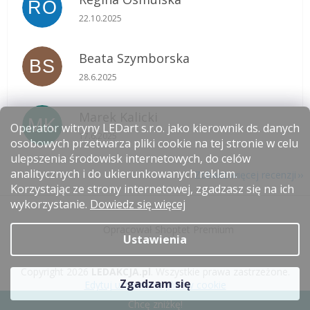
RO
Ocena sklepu to 5 na 5 gwiazdek.
22.10.2025
Beata Szymborska
BS
Ocena sklepu to 5 na 5 gwiazdek.
28.6.2025
Marek Kalicki
MK
Operator witryny LEDart s.r.o. jako kierownik ds. danych
Ocena sklepu to 5 na 5 gwiazdek.
17.6.2025
osobowych przetwarza pliki cookie na tej stronie w celu
ulepszenia środowisk internetowych, do celów
analitycznych i do ukierunkowanych reklam.
Zobacz więcej recenzji
Korzystając ze strony internetowej, zgadzasz się na ich
S
wykorzystanie.
Dowiedz się więcej
t
Opracował Shoptet Premium
o
Ustawienia
p
k
Copyright 2026
LEDAKCJA.pl
. Wszystkie prawa zastrzeżone.
a
Zgadzam się
Edytuj ustawienia plików cookie
Chcę zniżkę!