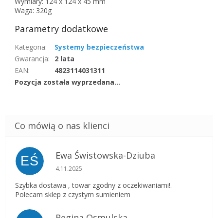
Wymiary: 124 x 124 x 45 mm
Waga: 320g
Parametry dodatkowe
Kategoria
:
Systemy bezpieczeństwa
Gwarancja
:
2 lata
EAN
:
4823114031311
Pozycja została wyprzedana…
Ewa Świstowska-Dziuba
EŚ
Ocena sklepu to 5 na 5 gwiazdek.
4.11.2025
Szybka dostawa , towar zgodny z oczekiwaniami!.
Polecam sklep z czystym sumieniem
Regina Osmulska