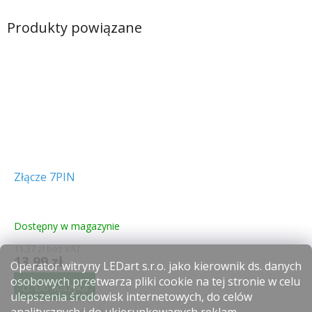
Produkty powiązane
Złącze 7PIN
Dostępny w magazynie
11.37 zł bez VAT
13.99 zł
Operator witryny LEDart s.r.o. jako kierownik ds. danych
osobowych przetwarza pliki cookie na tej stronie w celu
Do koszyka
ulepszenia środowisk internetowych, do celów