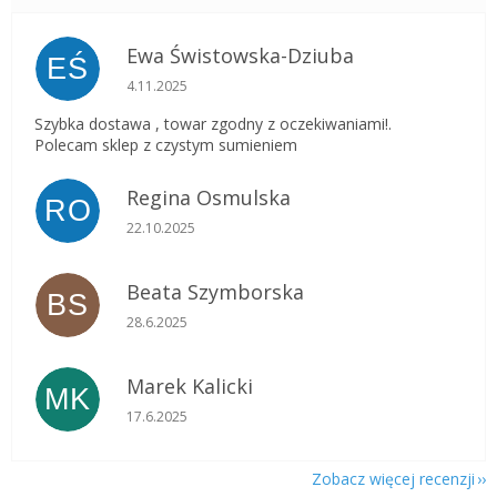
Ewa Świstowska-Dziuba
EŚ
Ocena sklepu to 5 na 5 gwiazdek.
4.11.2025
Szybka dostawa , towar zgodny z oczekiwaniami!.
Polecam sklep z czystym sumieniem
Regina Osmulska
RO
Ocena sklepu to 5 na 5 gwiazdek.
22.10.2025
Beata Szymborska
BS
Ocena sklepu to 5 na 5 gwiazdek.
28.6.2025
Marek Kalicki
MK
Ocena sklepu to 5 na 5 gwiazdek.
17.6.2025
Zobacz więcej recenzji