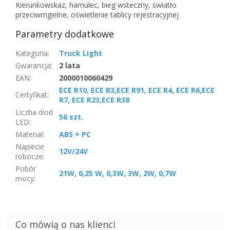
Kierunkowskaz, hamulec, bieg wsteczny, światło
przeciwmgielne, oświetlenie tablicy rejestracyjnej
Parametry dodatkowe
Kategoria
:
Truck Light
Gwarancja
:
2 lata
EAN
:
2000010060429
ECE R10, ECE R3,ECE R91, ECE R4, ECE R6,ECE
Certyfikat
:
R7, ECE R23,ECE R38
Liczba diod
56 szt.
LED
:
Materiał
:
ABS + PC
Napiecie
12V/24V
robocze
:
Pobór
21W, 0,25 W, 0,3W, 3W, 2W, 0,7W
mocy
: