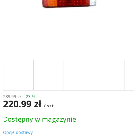
289.99 zł
–23 %
220.99 zł
/ szt
Cena
Dostępny w magazynie
jednostkowa:
Opcje dostawy