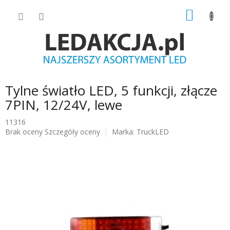
Przejść
KOSZY
do
treści
Tylne światło LED, 5 funkcji, złącze
7PIN, 12/24V, lewe
11316
Średnia
Brak oceny
Szczegóły oceny
Marka:
TruckLED
ocena
produktu
wynosi
0.0
na
5
gwiazdek.